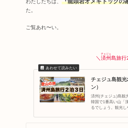
『龍頭岩オメギトックの
わたしたちは、
た。
ご覧あれ〜い。
チェジュ
＼
済州
島旅行
チェジュ島観光
ン）
済州(チェジュ)島
韓国で1番高い山「
るでしょう。観光し
チェジュ島観光｜ハ