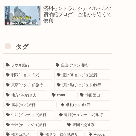
済州セントラルシティホテルの
宿泊記ブログ｜空港から近くて
便利
タグ
ソウル旅行
釜山(プサン)旅行
明洞(ミョンドン)
慶州(キョンジュ)旅行
束草(ソクチョ)旅行
済州島(チェジュド)旅行
地方への行き方
esim
韓国登山
麗水(ヨス)旅行
求礼(クレ)旅行
仁川(インチョン)旅行
春川(チュンチョン)旅行
全州(チョンジュ)旅行
韓国の交通系
韓国コスメ
韓ドラ・ロケ地巡り
Agoda