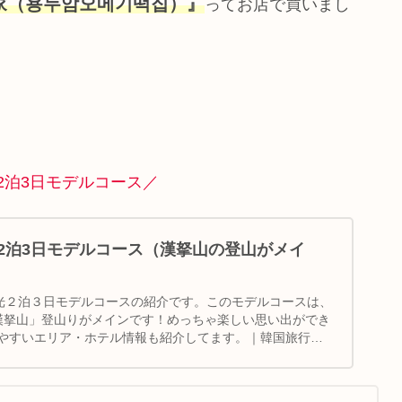
家（용두암오메기떡집）』
ってお店で買いまし
2泊3日モデルコース／
2泊3日モデルコース（漢拏山の登山がメイ
観光２泊３日モデルコースの紹介です。このモデルコースは、
漢拏山」登山りがメインです！めっちゃ楽しい思い出ができ
やすいエリア・ホテル情報も紹介してます。｜韓国旅行｜
ンラサン登山｜