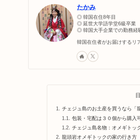
たかみ
◎ 韓国在住8年目
◎ 延世大学語学堂6級卒業
◎ 韓国大手企業での勤務経
韓国在住者がお届けするリア
チェジュ島のお土産を買うなら「
包装・宅配は３０個から購入可能
チェジュ島名物：オメギトッ
龍頭岩オメギトックの家の行き方