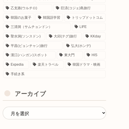
乙支路(ウルチロ)
巨済(コジェ)島旅行
韓国のお菓子
韓国語学習
トリップドットコム
三清洞（サムチョンドン）
LIFE
聖水洞(ソンスドン)
大邱(テグ)旅行
KKday
平昌(ピョンチャン)旅行
弘大(ホンデ)
漢江(ハンガン)スポット
東大門
HIS
Expedia
楽天トラベル
韓国ドラマ・映画
手続き系
アーカイブ