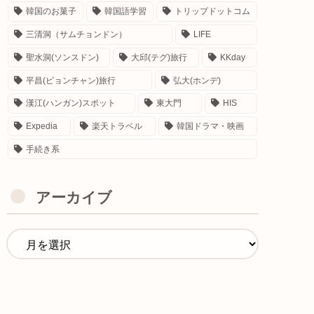
韓国のお菓子
韓国語学習
トリップドットコム
三清洞（サムチョンドン）
LIFE
聖水洞(ソンスドン)
大邱(テグ)旅行
KKday
平昌(ピョンチャン)旅行
弘大(ホンデ)
漢江(ハンガン)スポット
東大門
HIS
Expedia
楽天トラベル
韓国ドラマ・映画
手続き系
アーカイブ