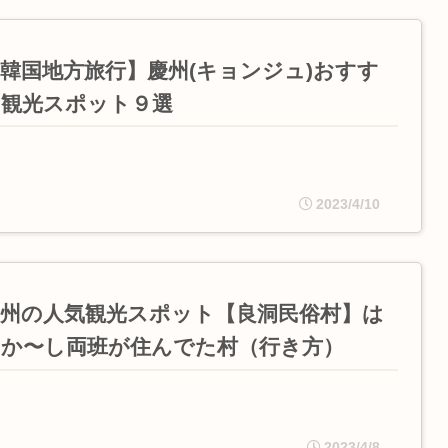
韓国地方旅行】慶州(キョンジュ)おすす
め観光スポット９選
2023/4/10
慶州の人気観光スポット【良洞民俗村】は
むか〜し両班が住んでた村（行き方）
2023/4/8