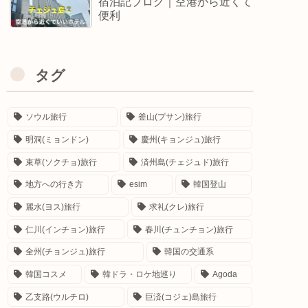
宿泊記ブログ｜空港から近くて
便利
タグ
ソウル旅行
釜山(プサン)旅行
明洞(ミョンドン)
慶州(キョンジュ)旅行
束草(ソクチョ)旅行
済州島(チェジュド)旅行
地方への行き方
esim
韓国登山
麗水(ヨス)旅行
求礼(クレ)旅行
仁川(インチョン)旅行
春川(チュンチョン)旅行
全州(チョンジュ)旅行
韓国の交通系
韓国コスメ
韓ドラ・ロケ地巡り
Agoda
乙支路(ウルチロ)
巨済(コジェ)島旅行