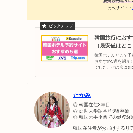
慶州観光巡りに
公式サイト：
韓国旅行におす
（最安値はどこ
韓国ホテルどこで予
おすすめ5選を紹介
でした。その次はtr
おすすめエリアを紹
たかみ
◎ 韓国在住8年目
◎ 延世大学語学堂6級卒業
◎ 韓国大手企業での勤務経
韓国在住者がお届けするリア