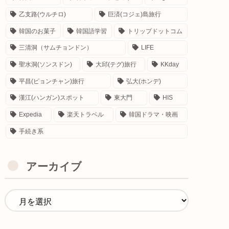
乙支路(ウルチロ)
巨済(コジェ)島旅行
韓国のお菓子
韓国語学習
トリップドットコム
三清洞（サムチョンドン）
LIFE
聖水洞(ソンスドン)
大邱(テグ)旅行
KKday
平昌(ピョンチャン)旅行
弘大(ホンデ)
漢江(ハンガン)スポット
東大門
HIS
Expedia
楽天トラベル
韓国ドラマ・映画
手続き系
アーカイブ