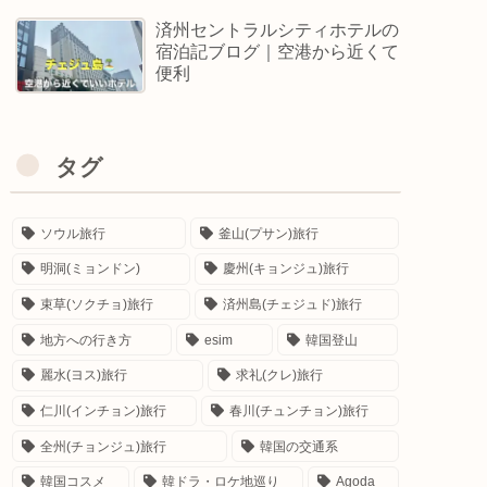
済州セントラルシティホテルの
宿泊記ブログ｜空港から近くて
便利
タグ
ソウル旅行
釜山(プサン)旅行
明洞(ミョンドン)
慶州(キョンジュ)旅行
束草(ソクチョ)旅行
済州島(チェジュド)旅行
地方への行き方
esim
韓国登山
麗水(ヨス)旅行
求礼(クレ)旅行
仁川(インチョン)旅行
春川(チュンチョン)旅行
全州(チョンジュ)旅行
韓国の交通系
韓国コスメ
韓ドラ・ロケ地巡り
Agoda