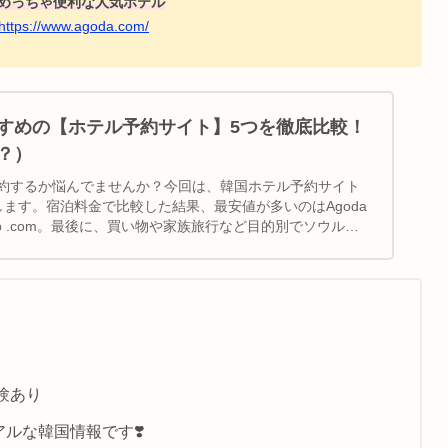
めっちゃ便利な人気ホテル
https://www.agoda.com/
すめの【ホテル予約サイト】5つを徹底比較！
？）
約するか悩んでませんか？今回は、韓国ホテル予約サイト
します。宿泊料金で比較した結果、最安値が多いのはAgoda
ip .com。最後に、買い物や家族旅行など目的別でソウルの
介してます。ご参考ください。
験あり
ルな韓国情報です❣️