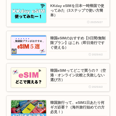
KKday eSIMを日本一時帰国で使
ってみた（3ステップで使い方簡
単）
2025/5/27
韓国eSIMのおすすめ【3日間/無制
限プラン】はこれ（即日発行です
ぐ使える）
2025/4/2
韓国eSIMってどこで買うの？（空
港・オンライン比較と失敗しない
選び方）
2025/4/2
韓国旅行って、eSIM1日あたり何
ギガ必要？（海外旅行始めての方
必見！）