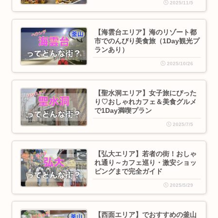
2025/11/5
【海雲台エリア】海のリゾート都
市でのんびり美食旅（1Day観光プ
ランあり）
2025/10/26
【聖水洞エリア】女子旅にぴった
り♡おしゃれカフェ＆美食グルメ
で1Day満喫プラン
2025/7/5
【弘大エリア】若者の街！おしゃ
れ通り～カフェ巡り・激安ショッ
ピングまで完全ガイド
2025/5/29
【西面エリア】でおすすめの釜山