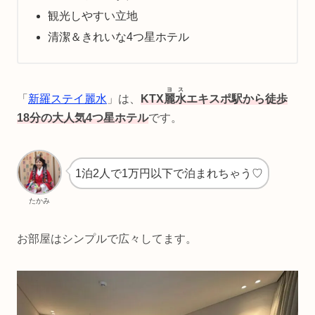
観光しやすい立地
清潔＆きれいな4つ星ホテル
ヨス
「
新羅ステイ麗水
」は、
KTX
麗水
エキスポ駅から徒歩
18分の大人気4つ星ホテル
です。
1泊2人で1万円以下で泊まれちゃう♡
たかみ
お部屋はシンプルで広々してます。