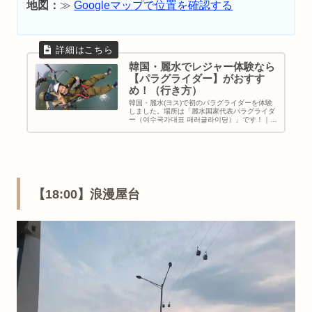
地図：
≫
Googleマップで位置を確認する
韓国・麗水でレジャー体験なら
【パラグライダー】がおすす
め！（行き方）
韓国・麗水(ヨス)で初のパラグライダーを体験
しました。場所は「麗水国家代表パラグライダ
ー（여수국가대표 패러글라이딩）」です！｜麗
水エキスポ駅からタクシーで約５分と近いです
よ〜♪動画や写真も撮れるから思い出作りにも
ってこい。｜韓国地方旅行｜麗水観光スポット
｜地図＆行き方
【18:00】浪漫屋台