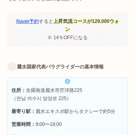
Naver予約
すると
上昇気流コースが129,000ウォ
ン
※ 14％OFFになる
麗水国家代表パラグライダーの基本情報
住所：
全羅南道麗水市茫洋路225
（전남 여수시 망양로 225）
最寄り駅：
麗水エキスポ駅からタクシーで約5分
営業時間：
9:00〜18:00