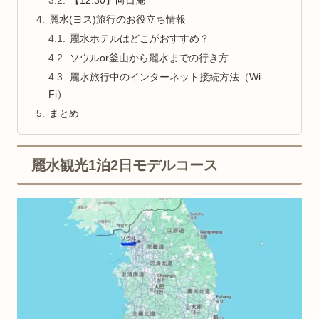
【12:30】向日庵
麗水(ヨス)旅行のお役立ち情報
麗水ホテルはどこがおすすめ？
ソウルor釜山から麗水までの行き方
麗水旅行中のインターネット接続方法（Wi-
Fi）
まとめ
麗水観光1泊2日モデルコース