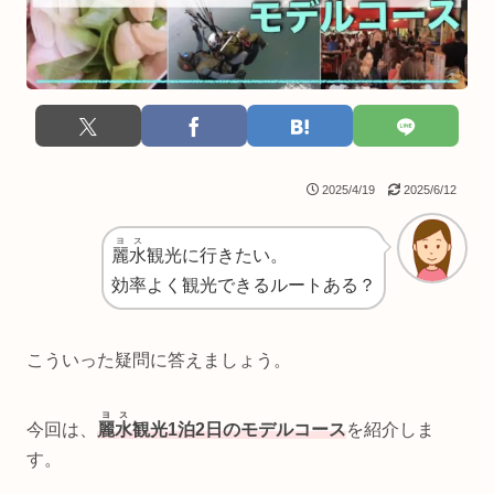
2025/4/19
2025/6/12
ヨス
麗水
観光に行きたい。
効率よく観光できるルートある？
こういった疑問に答えましょう。
ヨス
今回は、
麗水
観光1泊2日のモデルコース
を紹介しま
す。