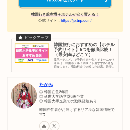
Trip.com公式サイト
韓国行き航空券＋ホテルが安く買える！
公式サイト：
https://jp.trip.com/
韓国旅行におすすめの【ホテル
予約サイト】5つを徹底比較！
（最安値はどこ？）
韓国ホテルどこで予約するか悩んでませんか？
今回は、韓国ホテル予約サイトおすすめ5選を
紹介します。宿泊料金で比較した結果、最安値
が多いのはAgodaでした。その次はtrip .com。
最後に、買い物や家族旅行など目的別でソウル
のおすすめエリアを紹介してます。ご参考くだ
さい。
たかみ
◎ 韓国在住8年目
◎ 延世大学語学堂6級卒業
◎ 韓国大手企業での勤務経験あり
韓国在住者がお届けするリアルな韓国情報で
す❣️