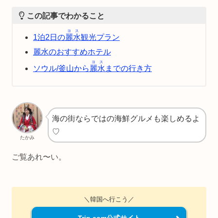
この記事でわかること
ヨス
1泊2日の
麗水
観光プラン
麗水のおすすめホテル
ヨス
ソウル/釜山から
麗水
までの行き方
海の街ならではの海鮮グルメも楽しめるよ
♡
たかみ
ご覧あれ〜い。
＼韓国へ行こう／