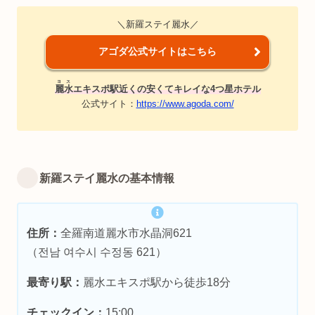
＼新羅ステイ麗水／
アゴダ公式サイトはこちら
ヨス
麗水
エキスポ駅近くの安くてキレイな4つ星ホテル
公式サイト：
https://www.agoda.com/
新羅ステイ麗水の基本情報
住所：
全羅南道麗水市水晶洞621
（전남 여수시 수정동 621）
最寄り駅：
麗水エキスポ駅から徒歩18分
チェックイン：
15:00