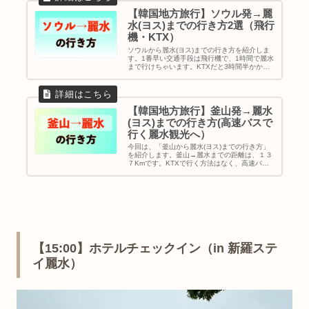
【韓国地方旅行】ソウル発→麗
水(ヨス)までの行き方2選（飛行
機・KTX）
ソウルから麗水(ヨス)までの行き方を紹介しま
す。1番早い交通手段は飛行機で、1時間で麗水
まで行けちゃいます。KTXだと3時間半かかり
ますね！海のリゾート都市で人気な「麗水旅
行」を楽しんじゃいましょう。｜韓国地方旅行
｜ソウルから麗水までのアクセス方法
【韓国地方旅行】釜山発→麗水
(ヨス)までの行き方(高速バスで
行く麗水観光へ）
今回は、「釜山から麗水(ヨス)までの行き方」
を紹介します。釜山→麗水までの距離は、１３
７Kmです。KTXで行く方法はなく、高速バス
で2時間半となります！海のリゾート都市とし
て人気な「麗水」で楽しい旅行をしてくださ
い。ホテルや観光地も紹介してます。｜韓国地
方旅行｜ヨスまでのアクセス方法｜
【15:00】ホテルチェックイン（in 新羅ステ
イ麗水）