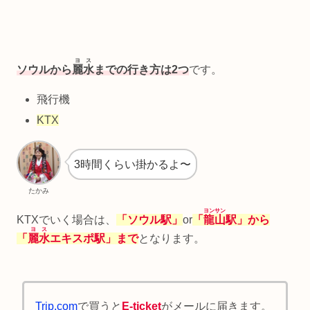
ヨス
ソウルから
麗水
までの行き方は2つ
です。
飛行機
KTX
3時間くらい掛かるよ〜
たかみ
ヨンサン
KTXでいく場合は、
「ソウル駅」
or
「
龍山
駅」から
ヨス
「
麗水
エキスポ駅」まで
となります。
Trip.com
で買うと
E-ticket
がメールに届きます。