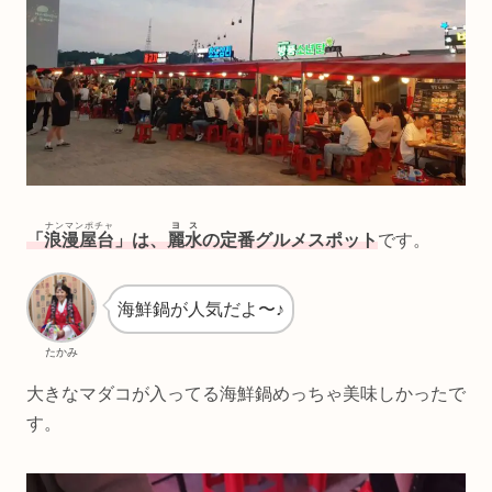
ナンマンポチャ
ヨス
「
浪漫屋台
」は、
麗水
の定番グルメスポット
です。
海鮮鍋が人気だよ〜♪
たかみ
大きなマダコが入ってる海鮮鍋めっちゃ美味しかったで
す。