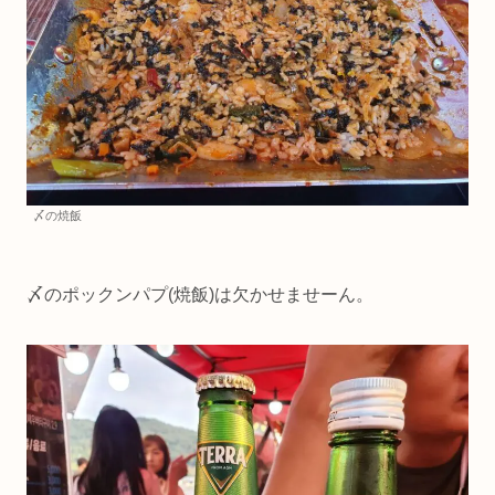
〆の焼飯
〆のポックンパプ(焼飯)は欠かせませーん。