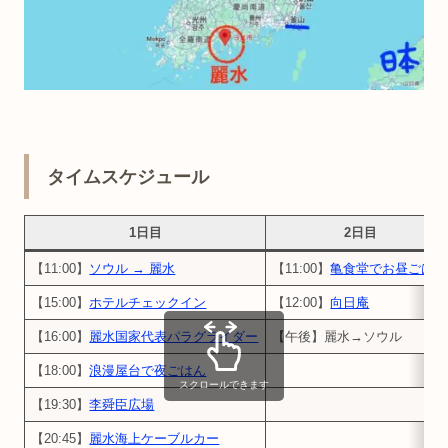
タイムスケジュール
1日目
2日目
【11:00】
ソウル → 麗水
【11:00】
亀食堂でお昼ごはん
【15:00】
ホテルチェックイン
【12:00】
向日庵
【16:00】
麗水国家代表パラグライダー
【午後】麗水→ソウル
【18:00】
浪漫屋台で夜ごはん
スクロールできます
【19:30】
李舜臣広場
【20:45】
麗水海上ケーブルカー