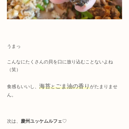
うまっ
こんなにたくさんの貝を口に放り込むことないよね
（笑）
海苔
ごま油の香り
食感もいいし、
と
がたまりませ
ん。
次は、
慶州ユッケムルフェ
♡