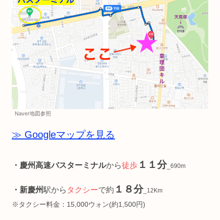
Naver地図参照
≫ Googleマップを見る
１１分
・慶州高速バスターミナル
から
徒歩
_690m
１８分
・新慶州
駅から
タクシー
で約
_12Km
※タクシー料金：15,000ウォン(約1,500円)