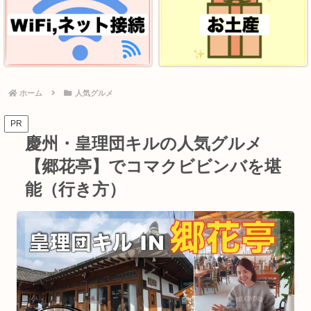
ホーム
人気グルメ
PR
慶州・皇理団キルの人気グルメ
【郷花亭】でコマクビビンバを堪
能（行き方）