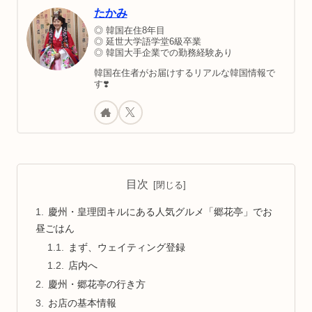
れつつ、最近人気なおしゃれ通り「ファンニダ
たかみ
ンキル」で楽しめるようにしてます。｜韓国地
方旅行｜慶州観光スポット｜慶州日帰りモデル
コース
◎ 韓国在住8年目
◎ 延世大学語学堂6級卒業
◎ 韓国大手企業での勤務経験あり
韓国在住者がお届けするリアルな韓国情報で
す❣️
目次
慶州・皇理団キルにある人気グルメ「郷花亭」でお
昼ごはん
まず、ウェイティング登録
店内へ
慶州・郷花亭の行き方
お店の基本情報