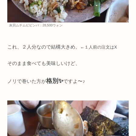
灰貝ムチムビビンバ：28,500ウォン
これ、２人分なので結構大きめ。
←１人前の注文はX
そのまま食べても美味しいけど、
格別✨
ノリで巻いた方が
ですよ〜♪