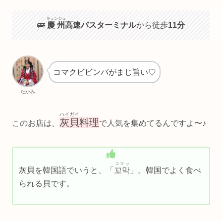
キョンジュ
🚌
慶州
高速バスターミナル
から徒歩
11分
コマクビビンバがまじ旨い♡
たかみ
ハイガイ
灰貝
料理
このお店は、
で人気を集めてるんですよ〜♪
コマッ
灰貝を韓国語でいうと、「
꼬막
」。韓国でよく食べ
られる貝です。