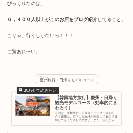
びっくりなのは、
６，４００人以上がこのお店をブログ紹介
してること。
こりゃ、行くしかないっ！！！
ご覧あれ〜い。
キョンジュ
慶州
旅行・日帰りモデルコース
【韓国地方旅行】慶州・日帰り
観光モデルコース（効率的にま
わろう）
今回は、慶州旅行・日帰りモデルコースを紹
介！慶州は、市内に観光地が密集してるので日
帰りでも十分楽しめますよ。また、釜山から
KTXで30分と近いので、釜山旅行のスケジュー
ルの中に慶州観光を組み込むのもおすすめで
す。モデルコースでは、歴史的な観光名所も入