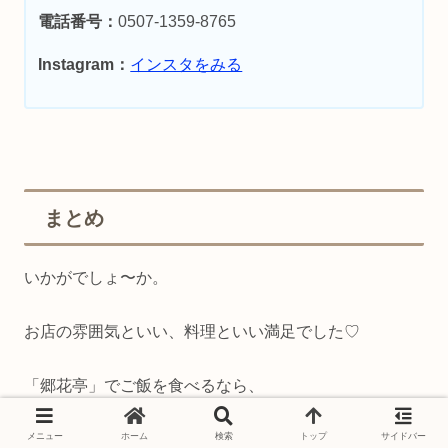
電話番号：
0507-1359-8765
Instagram：
インスタをみる
まとめ
いかがでしょ〜か。
お店の雰囲気といい、料理といい満足でした♡
「郷花亭」でご飯を食べるなら、
週末は
オープン前
か
平日に行くといい
ですよっ！
メニュー
ホーム
検索
トップ
サイドバー