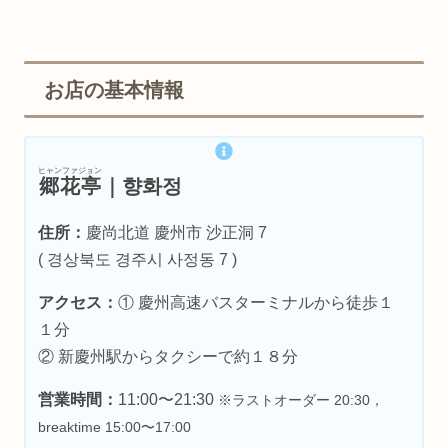
お店の基本情報
ヒャンファジョン
郷花亭
｜향화정
住所：
慶尚北道 慶州市 沙正洞 7
( 경상북도 경주시 사정동 7 )
アクセス：
① 慶州高速バスターミナルから徒歩１
１分
② 新慶州駅からタクシーで約１８分
営業時間：
11:00〜21:30
※ラストオーダー 20:30，
breaktime 15:00〜17:00