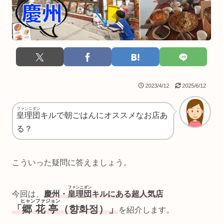
2023/4/12
2025/6/12
ファンニダン
皇理団
キルで朝ごはんにオススメなお店あ
る？
こういった疑問に答えましょう。
ファンニダン
今回は、
慶州・
皇理団
キルにある超人気店
ヒャンファジョン
「
郷花亭
（향화정）」
を紹介します。