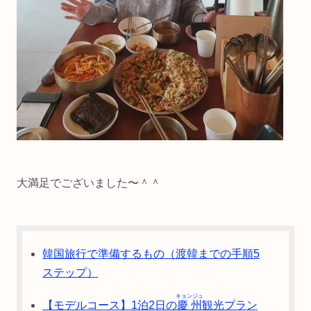
大満足でございました〜＾＾
韓国旅行で準備するもの（渡韓までの手順5
ステップ）
キョンジュ
【モデルコース】1泊2日の
慶州
観光プラン