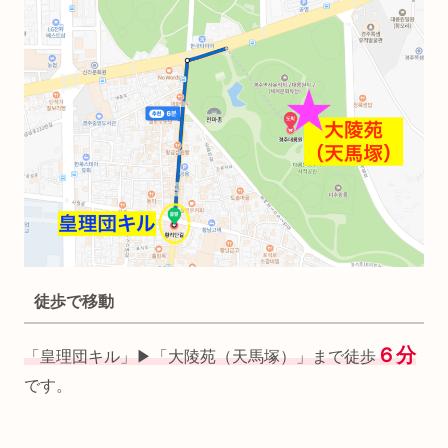
徒歩で移動
６分
「皇理団キル」▶︎「大陵苑（天馬塚）」まで徒歩
です。