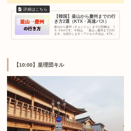
【韓国】釜山から慶州までの行
き方2選（KTX・高速バス）
釜山から慶州（キョンジュ）までの距離は、７
６.４Kmです。今回は、「釜山→慶州までの行
き方」を紹介します！アクセス方法は、KTXと
高速バスの２つ。それぞれ簡単に行けるのでご
参考ください。｜韓国地方旅行｜釜山から慶州
｜アクセス方法
【10:00】皇理団キル