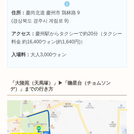
住所：
慶尚北道 慶州市 鶏林路 9
(경상북도 경주시 계림로 9)
アクセス：
慶州駅からタクシーで約20分（タクシー
料金 約16,400ウォン(約1,640円)）
入場料：
大人3,000ウォン
「大陵苑（天馬塚）」▶︎「
瞻星台
（チョムソン
デ）」までの行き方