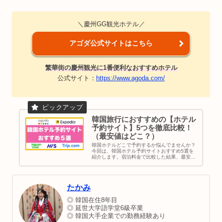
＼慶州GG観光ホテル／
アゴダ公式サイトはこちら
繁華街の慶州観光に1番便利なおすすめホテル
公式サイト：
https://www.agoda.com/
韓国旅行におすすめの【ホテル
予約サイト】5つを徹底比較！
（最安値はどこ？）
韓国ホテルどこで予約するか悩んでませんか？
今回は、韓国ホテル予約サイトおすすめ5選を
紹介します。宿泊料金で比較した結果、最安値
が多いのはAgodaでした。その次はtrip .com。
最後に、買い物や家族旅行など目的別でソウル
のおすすめエリアを紹介してます。ご参考くだ
さい。
たかみ
◎ 韓国在住8年目
◎ 延世大学語学堂6級卒業
◎ 韓国大手企業での勤務経験あり