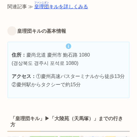
ファンニダン
関連記事 ≫
皇理団
キルを詳しくみる
皇理団キルの基本情報
住所：
慶尚北道 慶州市 鮑石路 1080
(경상북도 경주시 포석로 1080)
アクセス：
①慶州高速バスターミナルから徒歩13分
②慶州駅からタクシーで約15分
「皇理団キル」▶︎「大陵苑（天馬塚）」までの行き
方