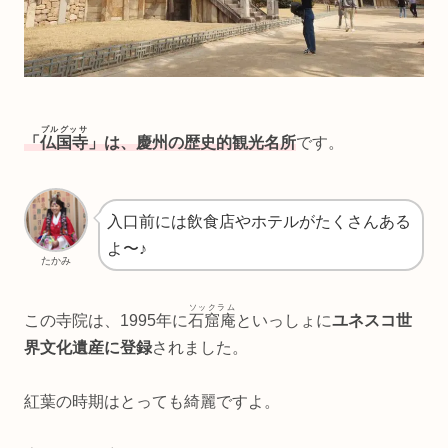
プルグッサ
「
仏国寺
」は、慶州の歴史的観光名所
です。
入口前には飲食店やホテルがたくさんある
よ〜♪
たかみ
ソックラム
この寺院は、1995年に
石窟庵
といっしょに
ユネスコ世
界文化遺産に登録
されました。
紅葉の時期はとっても綺麗ですよ。