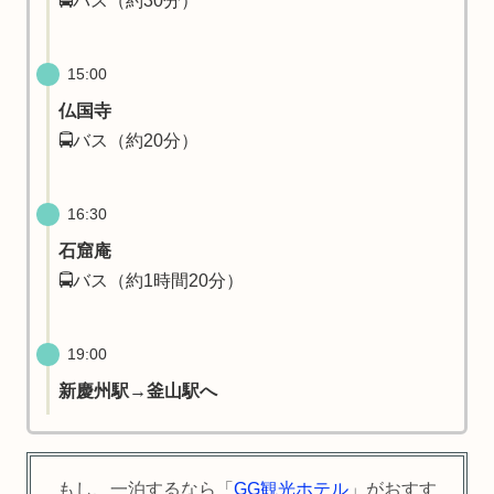
🚍バス（約30分）
15:00
仏国寺
🚍バス（約20分）
16:30
石窟庵
🚍バス（約1時間20分）
19:00
新慶州駅→釜山駅へ
もし、一泊するなら「
GG観光ホテル
」がおすす