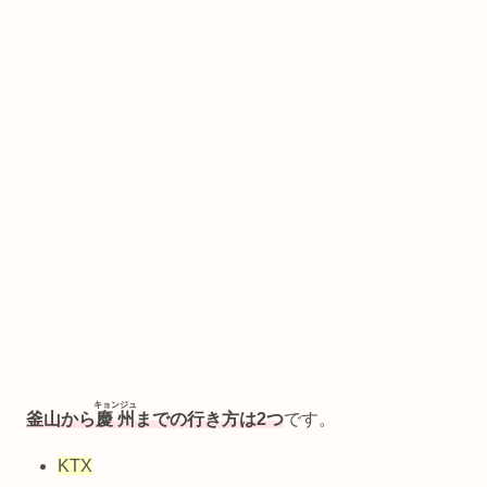
キョンジュ
釜山から
慶州
までの行き方は2つ
です。
KTX