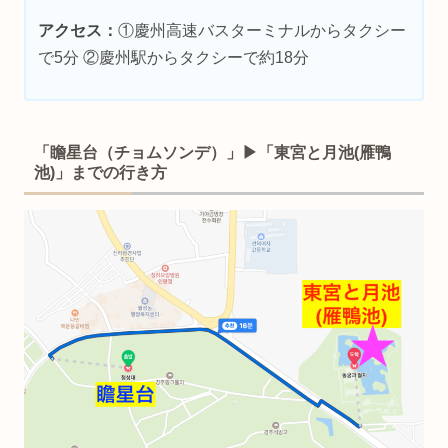
アクセス：
①慶州高速バスターミナルからタクシー
で5分 ②慶州駅からタクシーで約18分
「
瞻星台
（チョムソンデ）」▶︎「東宮と月池(雁鴨
池)」までの行き方