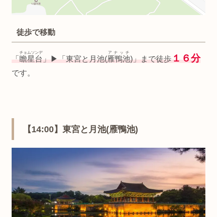
徒歩で移動
チョムソンデ
アナッチ
１６分
「
瞻星台
」▶︎「東宮と月池(
雁鴨池
)」まで徒歩
です。
【14:00】東宮と月池(雁鴨池)