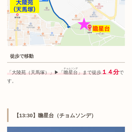
徒歩で移動
チョムソンデ
１４分
「大陵苑（天馬塚）」▶︎「
瞻星台
」まで徒歩
で
す。
【13:30】瞻星台（チョムソンデ）