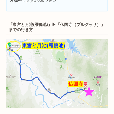
入場料：
大人3,000ウォン
「東宮と月池(雁鴨池)」▶︎「
仏国寺
（プルグッサ）」
までの行き方