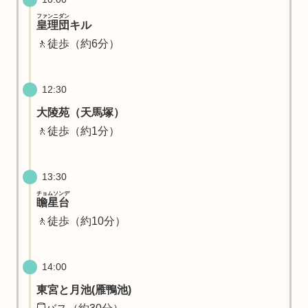
ファンニダン
皇理団
キル
🚶徒歩（約6分）
12:30
大陵苑（天馬塚）
🚶徒歩（約1分）
13:30
チョムソンデ
瞻星台
🚶徒歩（約10分）
14:00
東宮と月池(雁鴨池)