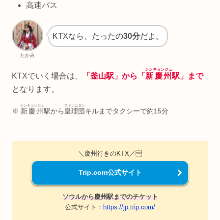
高速バス
KTXなら、たったの
30分
だよ。
たかみ
シンキョンジュ
KTXでいく場合は、
「釜山駅」から「
新慶州
駅」まで
となります。
シンキョンジュ
ファンニダン
※
新慶州
駅から
皇理団
キルまでタクシーで約15分
＼慶州行きのKTX／
Trip.com公式サイト
ソウルから慶州駅までのチケット
公式サイト：
https://jp.trip.com/