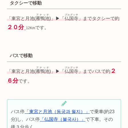
タクシーで移動
アナッチ
プルグッサ
「東宮と月池(
雁鴨池
)」▶︎「
仏国寺
」までタクシーで約
２０分
です。
_12Km
バスで移動
アナッチ
プルグッサ
２
「東宮と月池(
雁鴨池
)」▶︎「
仏国寺
」までバスで約
６分
です。
バス停
「東宮と月池（동궁과 월지）」
で乗車(約23
分)し、バス停
「
仏国寺
（불국사）」
で下車。その
後３分歩く。