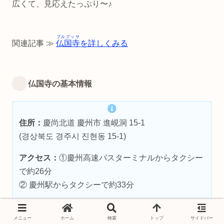
広くて、見応えたっぷり〜♪
プルグッサ
関連記事 ≫
仏国寺
を詳しくみる
仏国寺の基本情報
住所：
慶尚北道 慶州市 進峴洞 15-1
(경상북도 경주시 진현동 15-1)
アクセス：
①慶州高速バスターミナルからタクシー
で約26分
② 慶州駅からタクシーで約33分
入場料：
大人6,000ウォン
メニュー
ホーム
検索
トップ
サイドバー