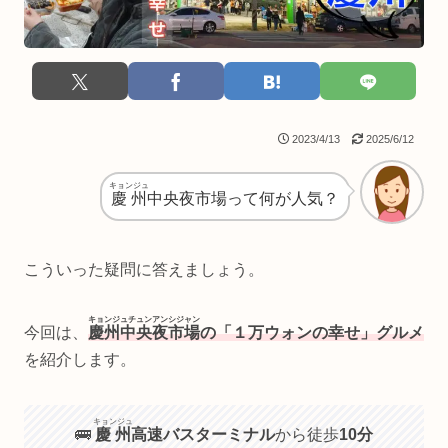
2023/4/13
2025/6/12
キョンジュ
慶州
中央夜市場って何が人気？
こういった疑問に答えましょう。
キョンジュチュンアンシジャン
今回は、
慶州中央夜市場
の「１万ウォンの幸せ」グルメ
を紹介します。
キョンジュ
🚌
慶州
高速バスターミナル
から徒歩
10分