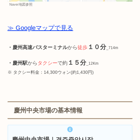
Naver地図参照
≫ Googleマップで見る
１０分
・慶州高速バスターミナル
から
徒歩
_714m
１５分
・慶州駅
から
タクシー
で約
_12Km
※ タクシー料金：14,300ウォン(約1,430円)
慶州中央市場の基本情報
慶州中央市場｜경주중앙시장