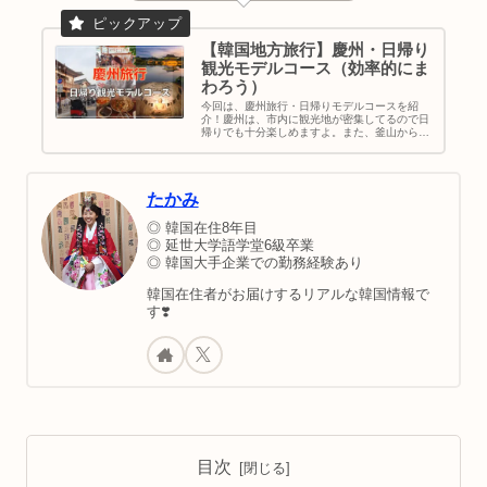
【韓国地方旅行】慶州・日帰り
観光モデルコース（効率的にま
わろう）
今回は、慶州旅行・日帰りモデルコースを紹
介！慶州は、市内に観光地が密集してるので日
帰りでも十分楽しめますよ。また、釜山から
KTXで30分と近いので、釜山旅行のスケジュー
ルの中に慶州観光を組み込むのもおすすめで
す。モデルコースでは、歴史的な観光名所も入
れつつ、最近人気なおしゃれ通り「ファンニダ
たかみ
ンキル」で楽しめるようにしてます。｜韓国地
方旅行｜慶州観光スポット｜慶州日帰りモデル
コース
◎ 韓国在住8年目
◎ 延世大学語学堂6級卒業
◎ 韓国大手企業での勤務経験あり
韓国在住者がお届けするリアルな韓国情報で
す❣️
目次