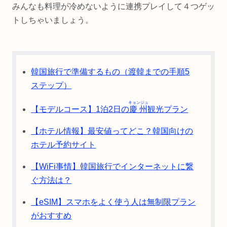
みんなも料理が冷めないように連携プレイして４つゲッ
トしちゃいましょう。
韓国旅行で準備するもの（渡韓までの手順5
ステップ）
キョンジュ
【モデルコース】1泊2日の
慶州
観光プラン
【ホテル情報】最安値ってどこ？韓国向けの
ホテル予約サイト
【WiFi事情】韓国旅行でインターネットに繋
ぐ方法は？
【eSIM】スマホをよく使う人は無制限プラン
がおすすめ