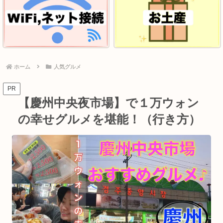
ホーム
人気グルメ
PR
【慶州中央夜市場】で１万ウォン
の幸せグルメを堪能！（行き方）