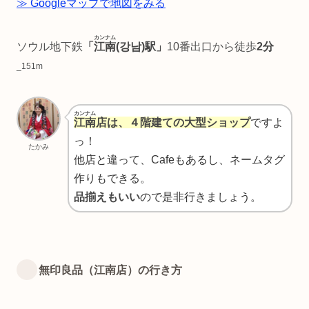
≫ Googleマップで地図をみる
カンナム
ソウル地下鉄
「
江南
(강남)駅」
10番出口から徒歩
2分
_151m
カンナム
江南
店は、４階建ての大型ショップ
ですよ
っ！
たかみ
他店と違って、Cafeもあるし、ネームタグ
作りもできる。
品揃えもいい
ので是非行きましょう。
無印良品（江南店）の行き方