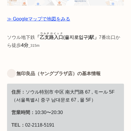
≫ Googleマップで地図をみる
ウルチロイック
ソウル地下鉄
「
乙支路入口
(을지로입구)駅」
7番出口か
ら徒歩
4分
_315m
無印良品（ヤングプラザ店）の基本情報
住所：
ソウル特別市 中区 南大門路 67 , モール 5F
（서울특별시 중구 남대문로 67 , 몰 5F）
営業時間：
10:30〜20:30
TEL：
02-2118-5191