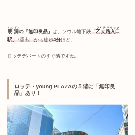
ミョンドン
ウルチロイック
明洞
の『無印良品』
は、ソウル地下鉄
「
乙支路入口
駅」
7番出口から徒歩
4分
ほど。
ロッテデパートのすぐ隣ですね。
ロッテ・young PLAZAの５階に「無印良
品」あり！