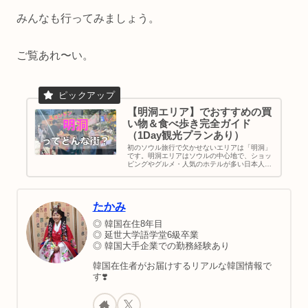
みんなも行ってみましょう。
ご覧あれ〜い。
【明洞エリア】でおすすめの買
い物＆食べ歩き完全ガイド
（1Day観光プランあり）
初のソウル旅行で欠かせないエリアは「明洞」
です。明洞エリアはソウルの中心地で、ショッ
ピングやグルメ・人気のホテルが多い日本人に
人気のスポットですね。韓国旅行のお土産も全
部揃います。あと、Nソウルタワーや景福宮な
ど定番観光スポットにもアクセスしやすいで
す。
たかみ
◎ 韓国在住8年目
◎ 延世大学語学堂6級卒業
◎ 韓国大手企業での勤務経験あり
韓国在住者がお届けするリアルな韓国情報で
す❣️