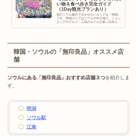
い物＆食べ歩き完全ガイド
（1Day観光プランあり）
初のソウル旅行で欠かせないエリアは「明洞」
です。明洞エリアはソウルの中心地で、ショッ
ピングやグルメ・人気のホテルが多い日本人に
人気のスポットですね。韓国旅行のお土産も全
部揃います。あと、Nソウルタワーや景福宮な
ど定番観光スポットにもアクセスしやすいで
す。
韓国・ソウルの「無印良品」オススメ店
舗
ソウルにある「無印良品」おすすめ店舗３つ
を紹介しま
す。
明洞
ソウル駅
江南