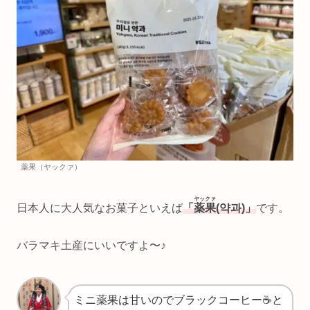
薬果（ヤックァ）
ヤックァ
日本人に大人気なお菓子といえば
「
薬果
(약과)」
です。
バラマキ土産にいいですよ〜♪
ミニ薬果は甘いのでブラックコーヒー☕️と