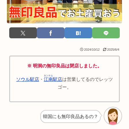
2024/10/12
2025/6/4
※ 明洞の無印良品は閉店しました。
カンナム
ソウル駅店
・
江南
駅店
は営業してるのでレッツ
ゴー。
韓国にも無印良品あるの？