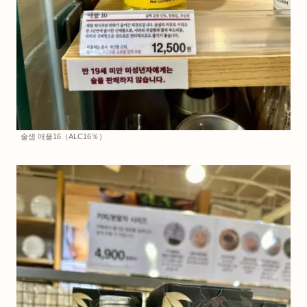
술샘 애플16（ALC16％）