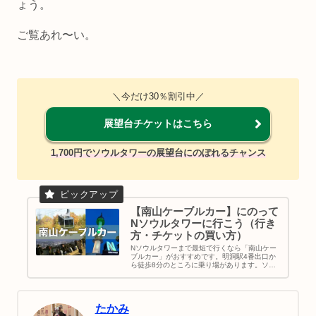
ょう。
ご覧あれ〜い。
＼今だけ30％割引中／
展望台チケットはこちら
1,700円でソウルタワーの展望台にのぼれるチャンス
【南山ケーブルカー】にのって
Nソウルタワーに行こう（行き
方・チケットの買い方）
Nソウルタワーまで最短で行くなら「南山ケー
ブルカー」がおすすめです。明洞駅4番出口か
ら徒歩8分のところに乗り場があります。ソウ
ルの景色を眺めにケーブルカーにのってNソウ
ルタワーへ行きましょう♪｜韓国旅行｜地図＆
行き方
たかみ