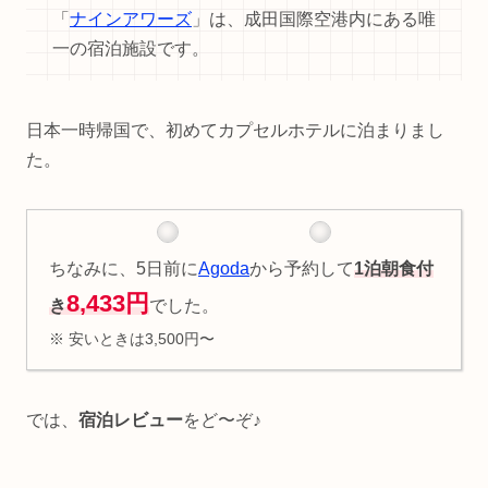
「
ナインアワーズ
」は、成田国際空港内にある唯
一の宿泊施設です。
日本一時帰国で、初めてカプセルホテルに泊まりまし
た。
ちなみに、5日前に
Agoda
から予約して
1泊朝食付
8,433円
き
でした。
※ 安いときは3,500円〜
では、
宿泊レビュー
をど〜ぞ♪