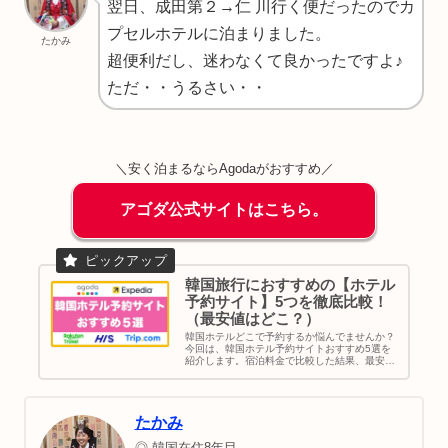
翌日、成田第２→
仁川
行く便だったのでカ
プセルホテルに泊まりました。
たかみ
超便利だし、迷わなくて良かったですよ♪
ただ・・うるさい・・
＼安く泊まるならAgodaがおすすめ／
アゴダ公式サイトはこちら。
韓国旅行におすすめの【ホテル
予約サイト】5つを徹底比較！
（最安値はどこ？）
韓国ホテルどこで予約するか悩んでませんか？
今回は、韓国ホテル予約サイトおすすめ5選を
紹介します。宿泊料金で比較した結果、最安値
が多いのはAgodaでした。その次はtrip .com。
最後に、買い物や家族旅行など目的別でソウル
のおすすめエリアを紹介してます。ご参考くだ
さい。
たかみ
◎ 韓国在住8年目