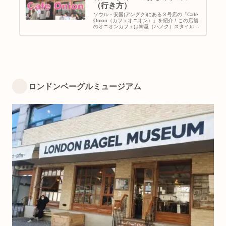
（行き方）
ソウル・安国(アングク)にある３号店の「Cafe
Onion（カフェオニオン）」を紹介！この店舗
のオニオンカフェは韓屋（ハノク）スタイルで
すよ。とってもオシャレだし、夜はライトアッ
プされて居心地いい雰囲気です。ベーカリーコ
ーナーにあるパンたちも美味しいので食べるべ
し。｜韓国旅行｜ソウルカフェ巡り｜アクセス
＆おすすめメニュー｜地図＆行き方
ロンドンベーグルミュージアム