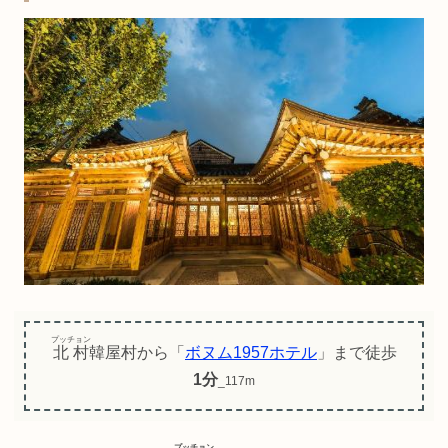
プッチョン
北村
韓屋村から「
ボヌム1957ホテル
」まで徒歩
1分
_117m
プッチョン