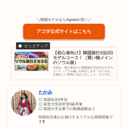
＼韓国ホテルならAgodaが安い／
アゴダ公式サイトはこちら
【初心者向け】韓国旅行2泊3日
モデルコース！（買い物メイン
のソウル旅）
今回は、初心者向けに韓国旅行2泊3日のモデル
コース（ソウル編）を紹介します！ホテルは、
立地のいい明洞に泊まりましょう。そうすれ
ば、ソウルの人気スポット「景福宮」や「イク
ソンドン」・おしゃれなCafeも効率よく回れち
ゃいます♡仁川空港からソウル市内までの行き
方も分かりやすく説明してます。ご参考くださ
たかみ
い。｜韓国旅行｜ソウル観光｜地図＆行き方
◎ 韓国在住8年目
◎ 延世大学語学堂6級卒業
◎ 韓国大手企業での勤務経験あり
韓国在住者がお届けするリアルな韓国情報で
す❣️