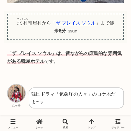
プッチョン
北村
韓屋村から「
ザ プレイス ソウル
」まで徒
歩
6分
_390m
「ザ プレイス ソウル」は、昔ながらの庶民的な雰囲気
がある韓屋ホテル
です。
韓国ドラマ「気象庁の人々」のロケ地だ
よ〜♪
たかみ
中庭があるので、夜の晩酌とか楽しいですよ〜♪
メニュー
ホーム
検索
トップ
サイドバー