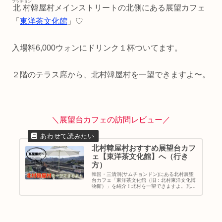
プッチョン
北村
韓屋村メインストリートの北側にある展望カフェ
「
東洋茶文化館
」♡
入場料6,000ウォンにドリンク１杯ついてます。
２階のテラス席から、北村韓屋村を一望できますよ〜。
＼展望台カフェの訪問レビュー／
北村韓屋村おすすめ展望台カフ
ェ【東洋茶文化館】へ（行き
方）
韓国・三清洞(サムチョンドン)にある北村展望
台カフェ「東洋茶文化館（旧：北村東洋文化博
物館）」を紹介！北村を一望できますよ。瓦屋
根の街並みがとっても素敵です。ちなみに、愛
犬も一緒に入れます。｜韓国旅行｜ソウルカフ
ェ巡り｜地図＆行き方