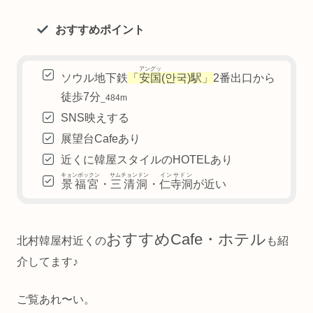
おすすめポイント
アングッ
ソウル地下鉄
「
安国
(안국)駅」
2番出口から
徒歩7分
_484m
SNS映えする
展望台Cafeあり
近くに韓屋スタイルのHOTELあり
キョンボックン
サムチョンドン
インサドン
景福宮
・
三清洞
・
仁寺洞
が近い
おすすめCafe・ホテル
北村韓屋村近くの
も紹
介してます♪
ご覧あれ〜い。