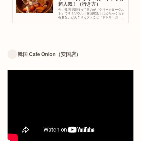
超人気！（行き方）
今、韓国で流行ってるのが「グリークヨーグル
ト」です！ソウル・安国駅近くにめちゃくちゃ
有名な、どんぐりカフェこと『ドトリ・ガーデ
ン安国店』があるので行ってきました。いつ行
っても長蛇の列ですよ。ヨーグルトなので朝ご
はんにもオススメ♪｜韓国旅行｜ソウルカフェ
巡り｜地図＆行き方
韓国 Cafe Onion（安国店）