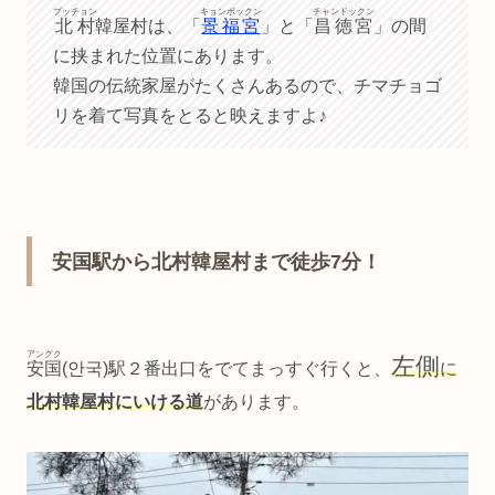
プッチョン
キョンボックン
チャンドックン
北村
韓屋村は、「
景福宮
」と「
昌徳宮
」の間
に挟まれた位置にあります。
韓国の伝統家屋がたくさんあるので、チマチョゴ
リを着て写真をとると映えますよ♪
安国駅から北村韓屋村まで徒歩7分！
アングク
左側
安国
(안국)駅２番出口をでてまっすぐ行くと、
に
北村韓屋村にいける道
があります。