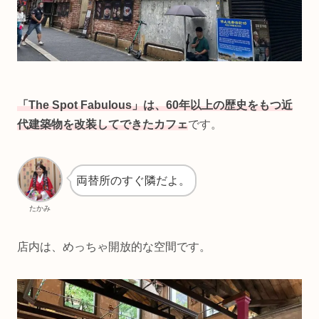
「The Spot Fabulous」
は、60年以上の歴史をもつ近
代建築物を
改装して
できた
カフェ
です。
両替所のすぐ隣だよ。
たかみ
店内は、めっちゃ開放的な空間です。