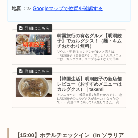
地図：
≫
Googleマップで位置を確認する
韓国旅行の有名グルメ【明洞餃
子】でカルグクス！（麺・キム
チおかわり無料）
ソウル・明洞(ミョンドン)グルメと言えば、
「明洞餃子（명동교자）」でしょ！人気メニュ
ーは、カルグクス。スープも辛くなくて日本人
が好む味付けですよ。ミシュランガイドでも紹
介されてるので、いつ行っても行列ができてま
す。｜韓国旅行｜韓国グルメ｜地図＆行き方
【韓国生活】明洞餃子の新店舗
レビュー（おすすめメニューは
カルグクス）｜takami
アンニョ〜ン！ 韓国在住7年目たかみです。 急
に明洞餃子のカルグクスが食べたくなったの
で・・ 高速バスに乗って1人飯してきた。 高速
バスの窓からの景色 明洞まで30分。 明洞餃子
はね、30分かけて行く価値あるんですよ。 激
うま♡ せっかくな...
【15:00】ホテルチェックイン（in ソラリア