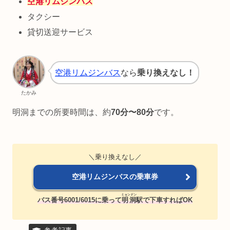
空港リムジンバス
タクシー
貸切送迎サービス
空港リムジンバス
なら
乗り換えなし！
たかみ
明洞までの所要時間は、約
70分〜80分
です。
＼乗り換えなし／
空港リムジンバスの乗車券
ミョンドン
バス番号6001/6015に乗って
明洞
駅で下車すればOK