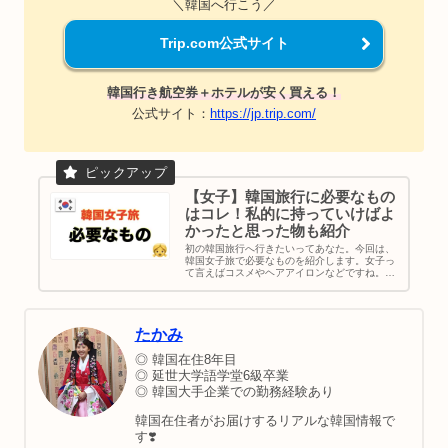
＼韓国へ行こう／
Trip.com公式サイト
韓国行き航空券＋ホテルが安く買える！
公式サイト：
https://jp.trip.com/
【女子】韓国旅行に必要なもの
はコレ！私的に持っていけばよ
かったと思った物も紹介
初の韓国旅行へ行きたいってあなた。今回は、
韓国女子旅で必要なものを紹介します。女子っ
て言えばコスメやヘアアイロンなどですね。男
女問わず必要なものも記載してます。そして、
私が韓国旅行しながら「これ持っていけばよか
ったー」って思ったものもピックアップ。最後
の方には渡韓に必要な手順をパスポート取得か
たかみ
ら便利アプリの紹介まで6ステップで説明して
ます。
◎ 韓国在住8年目
◎ 延世大学語学堂6級卒業
◎ 韓国大手企業での勤務経験あり
韓国在住者がお届けするリアルな韓国情報で
す❣️