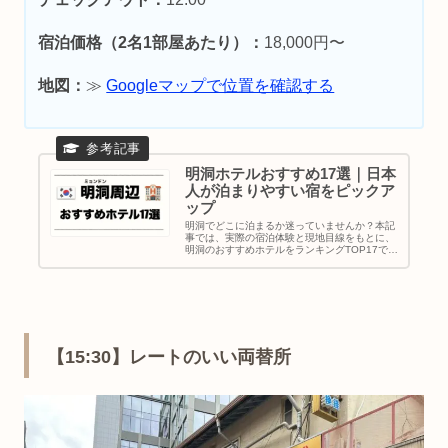
宿泊価格（2名1部屋あたり）：
18,000円〜
地図：
≫
Googleマップで位置を確認する
明洞ホテルおすすめ17選｜日本
人が泊まりやすい宿をピックア
ップ
明洞でどこに泊まるか迷っていませんか？本記
事では、実際の宿泊体験と現地目線をもとに、
明洞のおすすめホテルをランキングTOP17で紹
介します。日系ホテル・コスパ重視・5つ星ホ
テルまで幅広く網羅し、立地の良さや使いやす
さ、安心感を重視して厳選。初めての韓国旅行
でも失敗しにくいホテル選びの参考になりま
す。
【15:30】レートのいい両替所