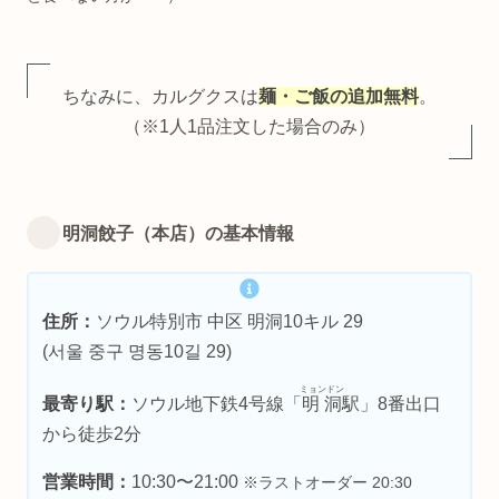
ちなみに、カルグクスは
麺・ご飯の追加無料
。
（※1人1品注文した場合のみ）
明洞餃子（本店）の基本情報
住所：
ソウル特別市 中区 明洞10キル 29
(서울 중구 명동10길 29)
ミョンドン
最寄り駅：
ソウル地下鉄4号線「
明洞
駅」8番出口
から徒歩2分
営業時間：
10:30〜21:00
※ラストオーダー 20:30