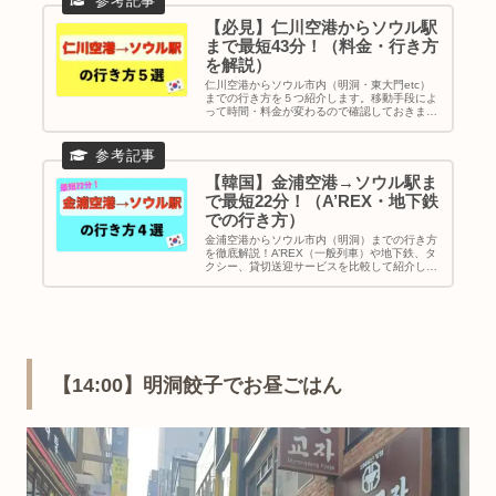
【必見】仁川空港からソウル駅
まで最短43分！（料金・行き方
を解説）
仁川空港からソウル市内（明洞・東大門etc）
までの行き方を５つ紹介します。移動手段によ
って時間・料金が変わるので確認しておきまし
ょう。また、事前予約で割引になるものもある
よ♪①空港鉄道 A’REX ②空港リムジンバス
③KALリムジンバス ④タクシー ⑤空港送迎サ
ービス｜韓国旅行｜ソウル旅行｜空港からソウ
ル市内までの行き方｜仁川空港から明洞
【韓国】金浦空港→ソウル駅ま
で最短22分！（A’REX・地下鉄
での行き方）
金浦空港からソウル市内（明洞）までの行き方
を徹底解説！A’REX（一般列車）や地下鉄、タ
クシー、貸切送迎サービスを比較して紹介しま
す。さらに金浦空港直結の「ロッテシティホテ
ル金浦空港」に実際に宿泊した感想も掲載して
ます。アクセス抜群で旅行初心者でも安心で
す。
【14:00】明洞餃子でお昼ごはん