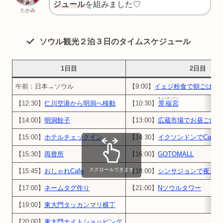
ジュール
を組みました♡
たかみ
ソウル観光２泊３日のタイムスケジュール
1日目
2日目
午前：日本→ソウル
【9:00】
イェジ粉食で朝ごはん
キョンボックン
【12:30】
仁川空港から明洞へ移動
【10:30】
景福宮
【14:00】
明洞餃子
【13:00】
広蔵市場でお昼ごはん
【15:00】
ホテルチェックイン
【14:30】
イクソンドンでCafe
【15:30】
両替所
【16:00】
GOTOMALL
スクロールできます
【15:45】
おしゃれCafe
【18:00】
シンサジョンで夜ごは
【17:00】
ネームタグ作り
【21:00】
Nソウルタワー
【19:00】
東大門タッカンマリ横丁
【20:00】
東大門ナイトショッピング