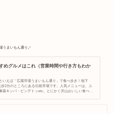
場うまいもん通り／
すめグルメはこれ（営業時間や行き方もわか
といえば「広蔵市場うまいもん通り」で食べ歩き！地下
徒歩2分のところにある伝統市場です。人気メニューは、ユ
麻薬キンパ・ピンデトッetc。とにかく沢山おいしい食べ物
国旅行｜グルメスポット｜地図＆行き方