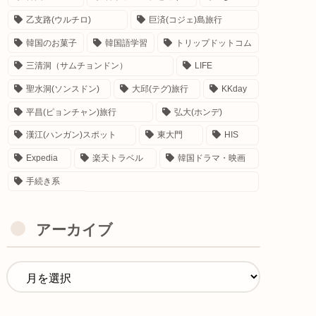
乙支路(ウルチロ)
巨済(コジェ)島旅行
韓国のお菓子
韓国語学習
トリップドットコム
三清洞（サムチョンドン）
LIFE
聖水洞(ソンスドン)
大邱(テグ)旅行
KKday
平昌(ピョンチャン)旅行
弘大(ホンデ)
漢江(ハンガン)スポット
東大門
HIS
Expedia
楽天トラベル
韓国ドラマ・映画
手続き系
アーカイブ