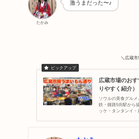
激うまだった〜♪
たかみ
＼広蔵市
広蔵市場のおす
りやすく紹介）
ソウルの美食グルメ
鉄・鍾路5街駅から
ッケ・タンタンイ・
が揃ってます。｜韓