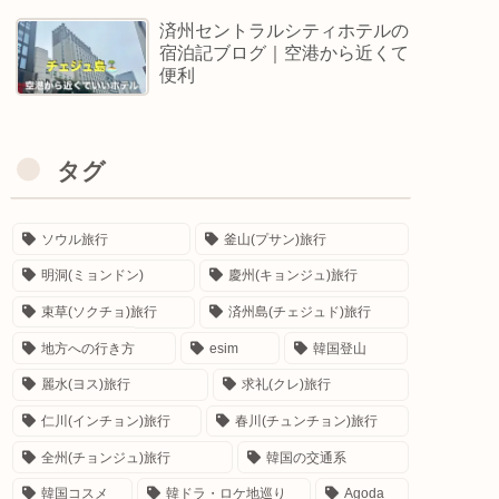
済州セントラルシティホテルの
宿泊記ブログ｜空港から近くて
便利
タグ
ソウル旅行
釜山(プサン)旅行
明洞(ミョンドン)
慶州(キョンジュ)旅行
束草(ソクチョ)旅行
済州島(チェジュド)旅行
地方への行き方
esim
韓国登山
麗水(ヨス)旅行
求礼(クレ)旅行
仁川(インチョン)旅行
春川(チュンチョン)旅行
全州(チョンジュ)旅行
韓国の交通系
韓国コスメ
韓ドラ・ロケ地巡り
Agoda