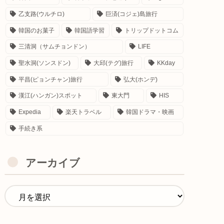
乙支路(ウルチロ)
巨済(コジェ)島旅行
韓国のお菓子
韓国語学習
トリップドットコム
三清洞（サムチョンドン）
LIFE
聖水洞(ソンスドン)
大邱(テグ)旅行
KKday
平昌(ピョンチャン)旅行
弘大(ホンデ)
漢江(ハンガン)スポット
東大門
HIS
Expedia
楽天トラベル
韓国ドラマ・映画
手続き系
アーカイブ