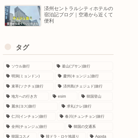
済州セントラルシティホテルの
宿泊記ブログ｜空港から近くて
便利
タグ
ソウル旅行
釜山(プサン)旅行
明洞(ミョンドン)
慶州(キョンジュ)旅行
束草(ソクチョ)旅行
済州島(チェジュド)旅行
地方への行き方
esim
韓国登山
麗水(ヨス)旅行
求礼(クレ)旅行
仁川(インチョン)旅行
春川(チュンチョン)旅行
全州(チョンジュ)旅行
韓国の交通系
韓国コスメ
韓ドラ・ロケ地巡り
Agoda