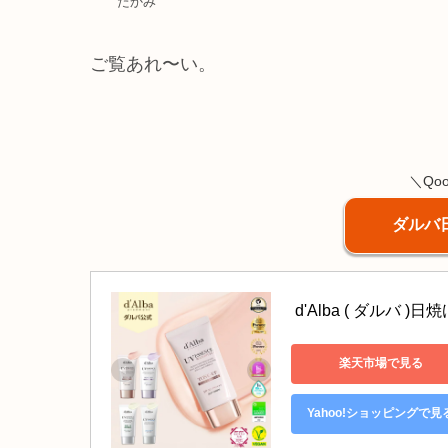
たかみ
ご覧あれ〜い。
＼Qo
ダルバ
 d'Alba ( ダルバ )日
楽天市場で見る
Yahoo!ショッピングで見