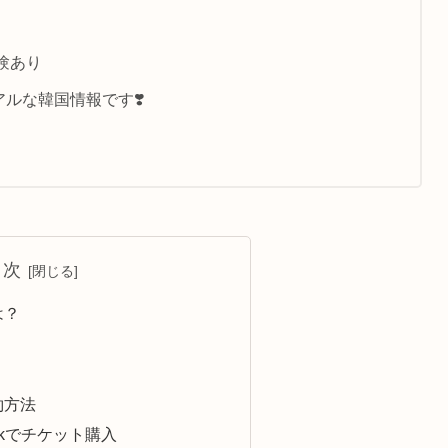
験あり
ルな韓国情報です❣️
目次
は？
約方法
ookでチケット購入