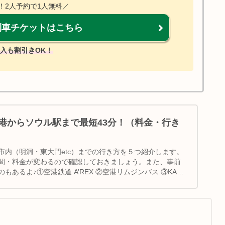
！2人予約で1人無料／
列車チケットはこちら
入も割引きOK！
港からソウル駅まで最短43分！（料金・行き
市内（明洞・東大門etc）までの行き方を５つ紹介します。
間・料金が変わるので確認しておきましょう。また、事前
もあるよ♪①空港鉄道 A’REX ②空港リムジンバス ③KAL
クシー ⑤空港送迎サービス｜韓国旅行｜ソウル旅行｜空港か
行き方｜仁川空港から明洞