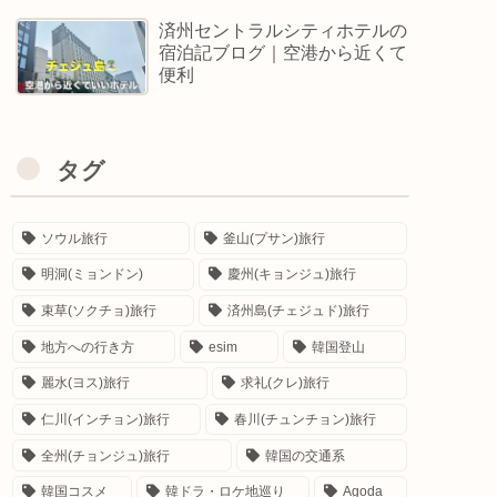
済州セントラルシティホテルの
宿泊記ブログ｜空港から近くて
便利
タグ
ソウル旅行
釜山(プサン)旅行
明洞(ミョンドン)
慶州(キョンジュ)旅行
束草(ソクチョ)旅行
済州島(チェジュド)旅行
地方への行き方
esim
韓国登山
麗水(ヨス)旅行
求礼(クレ)旅行
仁川(インチョン)旅行
春川(チュンチョン)旅行
全州(チョンジュ)旅行
韓国の交通系
韓国コスメ
韓ドラ・ロケ地巡り
Agoda