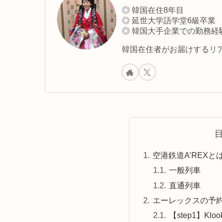
◎ 韓国在住8年目
◎ 延世大学語学堂6級卒業
◎ 韓国大手企業での勤務経
韓国在住者がお届けするリア
空港鉄道A’REXと
一般列車
直通列車
エーレックスの予
【step1】Kl