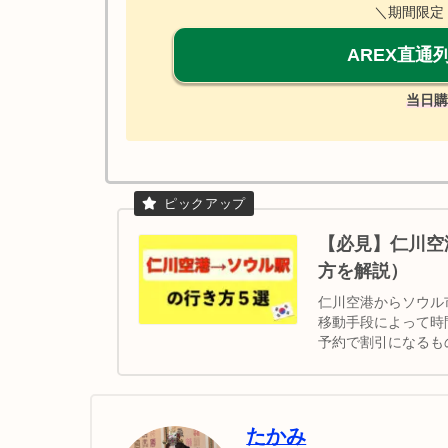
＼期間限定
AREX直通
当日購
【必見】仁川空
方を解説）
仁川空港からソウル
移動手段によって時
予約で割引になるもの
リムジンバス ④タ
らソウル市内までの
たかみ