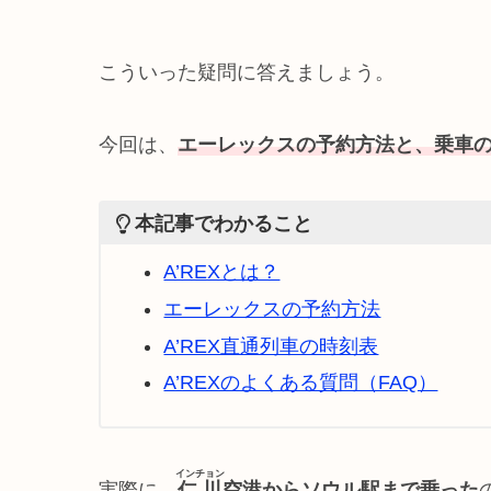
こういった疑問に答えましょう。
今回は、
エーレックスの予約方法と
、
乗車
本記事でわかること
A’REXとは？
エーレックスの予約方法
A’REX直通列車の時刻表
A’REXのよくある質問（FAQ）
インチョン
実際に、
仁川
空港からソウル駅まで乗った