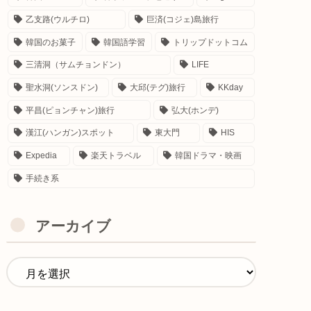
乙支路(ウルチロ)
巨済(コジェ)島旅行
韓国のお菓子
韓国語学習
トリップドットコム
三清洞（サムチョンドン）
LIFE
聖水洞(ソンスドン)
大邱(テグ)旅行
KKday
平昌(ピョンチャン)旅行
弘大(ホンデ)
漢江(ハンガン)スポット
東大門
HIS
Expedia
楽天トラベル
韓国ドラマ・映画
手続き系
アーカイブ