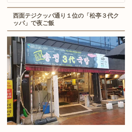
西面テジクッパ通り１位の「松亭３代ク
ッパ」で夜ご飯