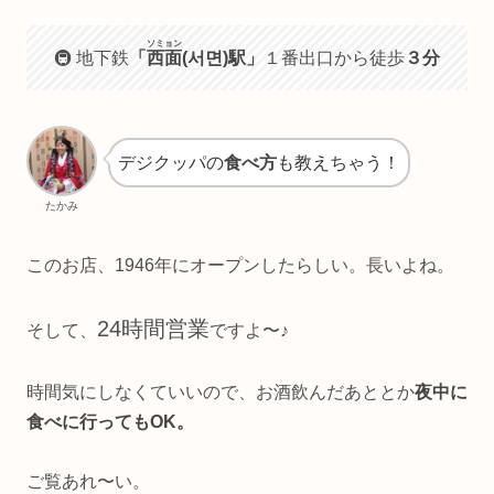
ソミョン
🚇 地下鉄
「
西面
(서면)駅」
１番出口から徒歩
３分
デジクッパの
食べ方
も教えちゃう！
たかみ
このお店、1946年にオープンしたらしい。長いよね。
24時間営業
そして、
ですよ〜♪
時間気にしなくていいので、お酒飲んだあととか
夜中に
食べに行ってもOK。
ご覧あれ〜い。