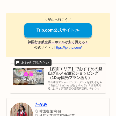
＼釜山へ行こう／
Trip.com公式サイト ≫
韓国行き航空券＋ホテルが安く買える！
公式サイト：
https://jp.trip.com/
【西面エリア】でおすすめの釜
山グルメ＆激安ショッピング
（1Day観光プランあり）
釜山旅行でショッピング・グルメを楽しむなら
「西面(ソミョン)」がおすすめです！西面駅周
辺にはロッテ百貨店や激安商店街、テジクッパ
通りなど楽しめるスポットが満載ですよ。あ
と、ホテルがとにかく安いですね。日系ホテル
「ソラリア西鉄ホテル」は1泊6,000円〜なので
安心して安く泊まれるのも魅力の１つです。初
たかみ
釜山の方向けに西面1Dayプランも作りまし
た。
◎ 韓国在住8年目
◎ 延世大学語学堂6級卒業