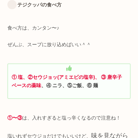
テジクッパの食べ方
食べ方は、カンタン〜♪
ぜんぶ、スープに放り込めばいい＾＾
① 塩、②セウジョッ(アミエビの塩辛)、 ③ 唐辛子
ベースの薬味
、④ ニラ、
⑤
ご飯、⑥ 麺
①〜③
は、入れすぎると塩っ辛くなるので注意ね！
味を見ながら
塩いれずセウジョだけでもいいけど、