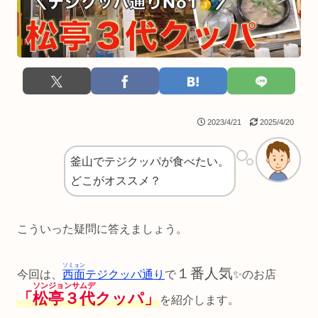
2023/4/21
2025/4/20
釜山でテジクッパが食べたい。
どこがオススメ？
こういった疑問に答えましょう。
ソミョン
１番人気
今回は、
西面
テジクッパ通り
で
✨のお店
ソンジョンサムデ
「
松亭３代
クッパ」
を紹介します。