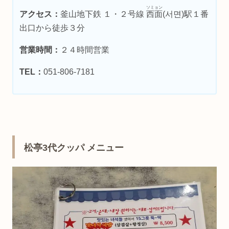
ソミョン
アクセス：
釜山地下鉄 １・２号線
西面
(서면)駅１番
出口から徒歩３分
営業時間：
２４時間営業
TEL：
051-806-7181
松亭3代クッパ メニュー