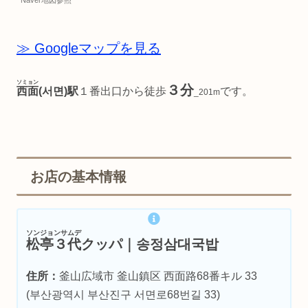
Naver地図参照
≫ Googleマップを見る
ソミョン
３分
西面
(서면)駅
１番出口から徒歩
です。
_201m
お店の基本情報
ソンジョンサムデ
松亭３代
クッパ｜송정삼대국밥
住所：
釜山広域市 釜山鎮区 西面路68番キル 33
(부산광역시 부산진구 서면로68번길 33)