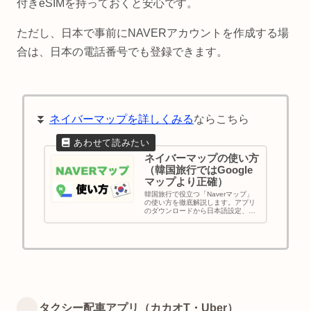
付きeSIMを持っておくと安心です。
ただし、日本で事前にNAVERアカウントを作成する場
合は、日本の電話番号でも登録できます。
⏬
ネイバーマップを詳しくみる
ならこちら
ネイバーマップの使い方
（韓国旅行ではGoogle
マップより正確）
韓国旅行で役立つ「Naverマップ」
の使い方を徹底解説します。アプリ
のダウンロードから日本語設定、目
的地検索や経路案内の操作方法、便
利機能やよくある質問まで写真付き
でわかりやすく紹介！初めての韓国
旅行でも安心して使える韓国地図ア
プリです。
タクシー配車アプリ（カカオT・Uber）