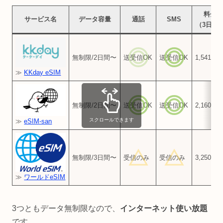
料金
サービス名
データ容量
通話
SMS
（3日間
無制限/2日間〜
送受信OK
送受信
OK
1,541円
≫
KKday eSIM
無制限/2日間〜
送受信
OK
送受信
OK
2,160円
スクロールできます
≫
eSIM-san
無制限/3日間〜
受信のみ
受信のみ
3,250円
≫
ワールドeSIM
3つともデータ無制限なので、
インターネット使い放題
です。