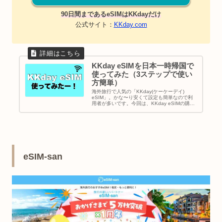
90日間まであるeSIMはKKdayだけ
公式サイト：
KKday.com
KKday eSIMを日本一時帰国で
使ってみた（3ステップで使い
方簡単）
海外旅行で人気の「KKday(ケーケーデイ)
eSIM」。かな〜り安くて設定も簡単なので利
用者が多いです。今回は、KKday eSIMの購入
から設定方法まで詳しくレビューします。最後
の方に、韓国・台湾・香港・中国・シンガポー
ルのおすすめeSIMも紹介してます。
eSIM-san