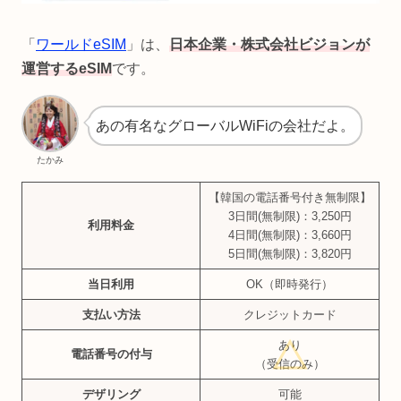
「
ワールドeSIM
」は、
日本企業・株式会社ビジョンが
運営するeSIM
です。
あの有名なグローバルWiFiの会社だよ。
たかみ
【韓国の電話番号付き無制限】
3日間(無制限)：3,250円
利用料金
4日間(無制限)：3,660円
5日間(無制限)：3,820円
当日利用
OK（即時発行）
支払い方法
クレジットカード
あり
電話番号の付与
（受信のみ）
デザリング
可能