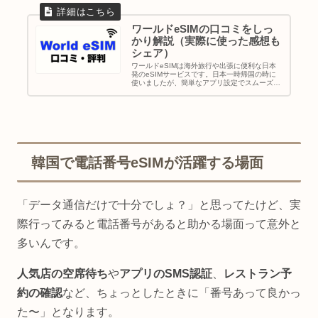
ワールドeSIMの口コミをしっ
かり解説（実際に使った感想も
シェア）
ワールドeSIMは海外旅行や出張に便利な日本
発のeSIMサービスです。日本一時帰国の時に
使いましたが、簡単なアプリ設定でスムーズだ
ったし、docomo 4G回線による安定した通信
が魅力的でした。本記事では、実際に使った感
想とSNSでの口コミをもとに、良い点・悪い点
をしっかり解説してます。料金プランや設定方
法も紹介してます。
韓国で電話番号eSIMが活躍する場面
「データ通信だけで十分でしょ？」と思ってたけど、実
際行ってみると電話番号があると助かる場面って意外と
多いんです。
人気店の空席待ち
や
アプリのSMS認証
、
レストラン予
約の確認
など、ちょっとしたときに「番号あって良かっ
た〜」となります。