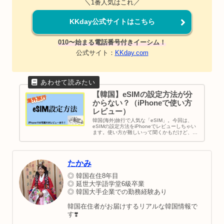
＼1番人気はこれ／
KKday公式サイトはこちら
010〜始まる電話番号付きイーシム！
公式サイト：
KKday.com
【韓国】eSIMの設定方法が分
からない？（iPhoneで使い方
レビュー）
韓国(海外)旅行で人気な「eSIM」。今回は、
eSIMの設定方法をiPhoneでレビューしちゃい
ます。使い方が難しいって聞くかもだけど、超
簡単ですよ。QRコード読み込んで、設定する
のに5分かからない。覚えれば1分くらいでしょ
う。｜韓国eSIM｜eSIMの使い方
たかみ
◎ 韓国在住8年目
◎ 延世大学語学堂6級卒業
◎ 韓国大手企業での勤務経験あり
韓国在住者がお届けするリアルな韓国情報で
す❣️