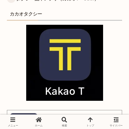
カカオタクシー
카카오 T – 택시, 대리, 주차, 바이크, 항
공, 퀵
メニュー
ホーム
検索
トップ
サイドバー