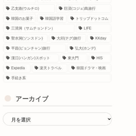
乙支路(ウルチロ)
巨済(コジェ)島旅行
韓国のお菓子
韓国語学習
トリップドットコム
三清洞（サムチョンドン）
LIFE
聖水洞(ソンスドン)
大邱(テグ)旅行
KKday
平昌(ピョンチャン)旅行
弘大(ホンデ)
漢江(ハンガン)スポット
東大門
HIS
Expedia
楽天トラベル
韓国ドラマ・映画
手続き系
アーカイブ