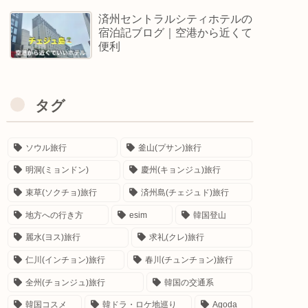
済州セントラルシティホテルの
宿泊記ブログ｜空港から近くて
便利
タグ
ソウル旅行
釜山(プサン)旅行
明洞(ミョンドン)
慶州(キョンジュ)旅行
束草(ソクチョ)旅行
済州島(チェジュド)旅行
地方への行き方
esim
韓国登山
麗水(ヨス)旅行
求礼(クレ)旅行
仁川(インチョン)旅行
春川(チュンチョン)旅行
全州(チョンジュ)旅行
韓国の交通系
韓国コスメ
韓ドラ・ロケ地巡り
Agoda