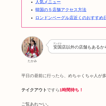
人気メニュー
韓国の５店舗アクセス方法
ロンドンベーグル店近くのおすすめ
アングク
安国
店以外の店舗もあるか
たかみ
平日の昼前に行ったら、めちゃくちゃ人が
テイクアウト
ですら
1時間待ち！
ご覧あれ〜い。