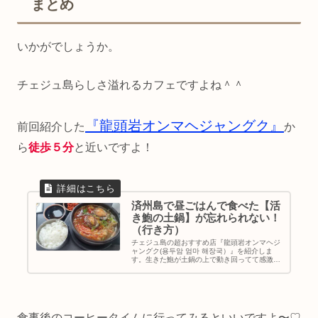
まとめ
いかがでしょうか。
チェジュ島らしさ溢れるカフェですよね＾＾
『龍頭岩オンマヘジャングク』
前回紹介した
か
ら
徒歩５分
と近いですよ！
済州島で昼ごはんで食べた【活
き鮑の土鍋】が忘れられない！
（行き方）
チェジュ島の超おすすめ店『龍頭岩オンマヘジ
ャングク(용두암 엄마 해장국）』を紹介しま
す。生きた鮑が土鍋の上で動き回ってて感激！
そして、激うま。食べなきゃ損です！マジでお
すすめします。｜韓国旅行｜チェジュ島グルメ
｜地図＆行き方
食事後のコーヒータイムに行ってみるといいですよ〜♡