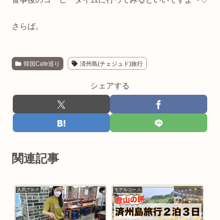
さらば。
韓国Cafe巡り
済州島(チェジュド)旅行
シェアする
関連記事
人気グルメ
モデルコース