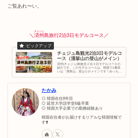
ご覧あれ〜い。
チェジュ
＼
済州
島旅行2泊3日モデルコース／
チェジュ島観光2泊3日モデルコ
ース（漢拏山の登山がメイン）
済州(チェジュ)島観光２泊３日モデルコースの
紹介です。このモデルコースは、韓国で1番高
い山「漢拏山」登山りがメインです！めっちゃ
楽しい思い出ができるでしょう。観光しやすい
エリア・ホテル情報も紹介してます。｜韓国旅
行｜チェジュ島観光｜ハンラサン登山｜
たかみ
◎ 韓国在住8年目
◎ 延世大学語学堂6級卒業
◎ 韓国大手企業での勤務経験あり
韓国在住者がお届けするリアルな韓国情報で
す❣️