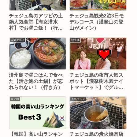
チェジュ島観光2泊3日モ
チェジュ島のアワビの土
デルコース（漢拏山の登
鍋人気食堂【海女潜水
山がメイン）
村】でお昼ご飯！（行き
方）
人気グルメ
観光地
済州島で昼ごはんで食べ
チェジュ島の夜市人気ス
た【活き鮑の土鍋】が忘
ポット【漢拏樹木園ナイ
れられない！（行き方）
トマーケット】でグル
メ・ショッピング！
観光地
人気グルメ
【韓国】高い山ランキン
チェジュ島の炭火焼肉店