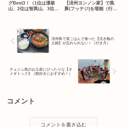
グBest3！（1位は漢拏
【済州ヨンノン家】で黒
山、2位は智異山、3位
豚(フッテジ)を堪能（行き
は？？）
方）
済州島で昼ごはんで食べた【活き鮑の
土鍋】が忘れられない！（行き方）
チェジュ島のお土産にぴったりな【オ
メギトック】（餅好きにおすすめ！）
コメント
コメントを書き込む