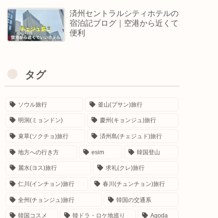
済州セントラルシティホテルの
宿泊記ブログ｜空港から近くて
便利
タグ
ソウル旅行
釜山(プサン)旅行
明洞(ミョンドン)
慶州(キョンジュ)旅行
束草(ソクチョ)旅行
済州島(チェジュド)旅行
地方への行き方
esim
韓国登山
麗水(ヨス)旅行
求礼(クレ)旅行
仁川(インチョン)旅行
春川(チュンチョン)旅行
全州(チョンジュ)旅行
韓国の交通系
韓国コスメ
韓ドラ・ロケ地巡り
Agoda