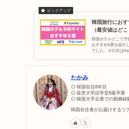
韓国旅行におす
（最安値はどこ
韓国ホテルどこで予
おすすめ5選を紹介
でした。その次はtr
おすすめエリアを紹
たかみ
◎ 韓国在住8年目
◎ 延世大学語学堂6級卒業
◎ 韓国大手企業での勤務経
韓国在住者がお届けするリア