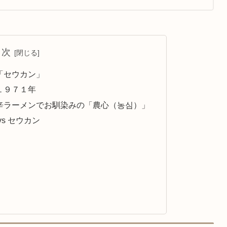
目次
「セウカン」
１９７１年
辛ラーメンでお馴染みの「農心（농심）」
s セウカン