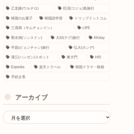
乙支路(ウルチロ)
巨済(コジェ)島旅行
韓国のお菓子
韓国語学習
トリップドットコム
三清洞（サムチョンドン）
LIFE
聖水洞(ソンスドン)
大邱(テグ)旅行
KKday
平昌(ピョンチャン)旅行
弘大(ホンデ)
漢江(ハンガン)スポット
東大門
HIS
Expedia
楽天トラベル
韓国ドラマ・映画
手続き系
アーカイブ