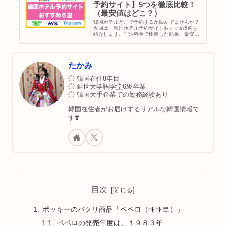
予約サイト】5つを徹底比較！
（最安値はどこ？）
韓国ホテルどこで予約するか悩んでませんか？
今回は、韓国ホテル予約サイトおすすめ5選を
紹介します。宿泊料金で比較した結果、最安値
が多いのはAgodaでした。その次はtrip .com。
最後に、買い物や家族旅行など目的別でソウル
のおすすめエリアを紹介してます。ご参考くだ
さい。
たかみ
◎ 韓国在住8年目
◎ 延世大学語学堂6級卒業
◎ 韓国大手企業での勤務経験あり
韓国在住者がお届けするリアルな韓国情報で
す❣️
目次
ポッキーのパクリ商品「ペペロ（배배로）」
ペペロの発売年度は、１９８３年