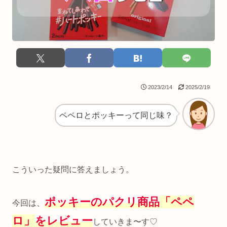
2023/2/14
2025/2/19
ペペロとポッキーって同じ味？
こういった疑問に答えましょう。
ポッキーのパクリ商品
「ペペ
今回は、
ロ」
をレビュー
していきま〜す♡