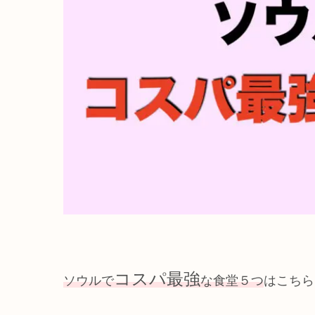
コスパ最強
ソウルで
な食堂５つ
はこちら