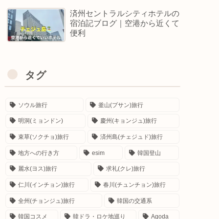
済州セントラルシティホテルの
宿泊記ブログ｜空港から近くて
便利
タグ
ソウル旅行
釜山(プサン)旅行
明洞(ミョンドン)
慶州(キョンジュ)旅行
束草(ソクチョ)旅行
済州島(チェジュド)旅行
地方への行き方
esim
韓国登山
麗水(ヨス)旅行
求礼(クレ)旅行
仁川(インチョン)旅行
春川(チュンチョン)旅行
全州(チョンジュ)旅行
韓国の交通系
韓国コスメ
韓ドラ・ロケ地巡り
Agoda