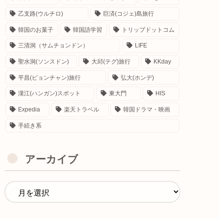
乙支路(ウルチロ)
巨済(コジェ)島旅行
韓国のお菓子
韓国語学習
トリップドットコム
三清洞（サムチョンドン）
LIFE
聖水洞(ソンスドン)
大邱(テグ)旅行
KKday
平昌(ピョンチャン)旅行
弘大(ホンデ)
漢江(ハンガン)スポット
東大門
HIS
Expedia
楽天トラベル
韓国ドラマ・映画
手続き系
アーカイブ