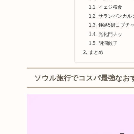
イェジ粉食
サランバンカル
鍾路5街コプチ
光化門チッ
明洞餃子
まとめ
ソウル旅行でコスパ最強なお