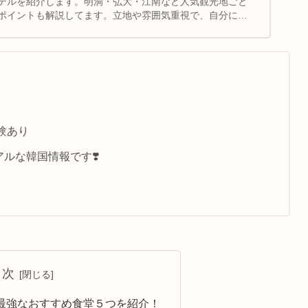
テルを紹介します。明洞・弘大・江南など人気観光地ごと
ポイントも解説してます。立地や雰囲気重視で、自分にぴ
よう！
験あり
ルな韓国情報です❣️
目次
最強なおすすめ食堂５つを紹介！