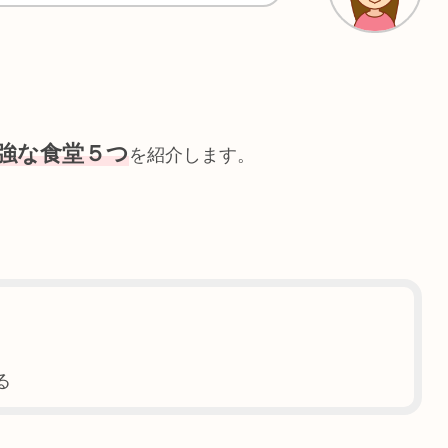
強な食堂５つ
を紹介します。
る