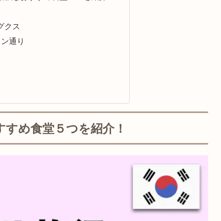
グクス
ャン通り
すすめ食堂５つを紹介！