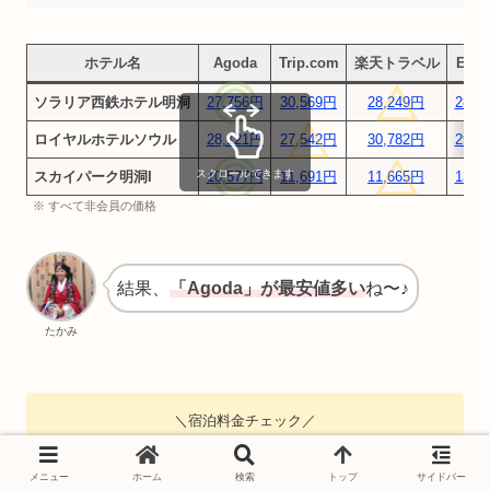
ホテル名
Agoda
Trip.com
楽天トラベル
Expe
ソラリア西鉄ホテル明洞
27,756円
30,569円
28,249円
28,7
ロイヤルホテルソウル
28,121円
27,542円
30,782円
29,4
スクロールできます
スカイパーク明洞I
10,577円
11,691円
11,665円
13,0
※ すべて非会員の価格
結果、
「Agoda」が最安値多い
ね〜♪
たかみ
＼宿泊料金チェック／
Agoda公式サイトはこちら
メニュー
ホーム
検索
トップ
サイドバー