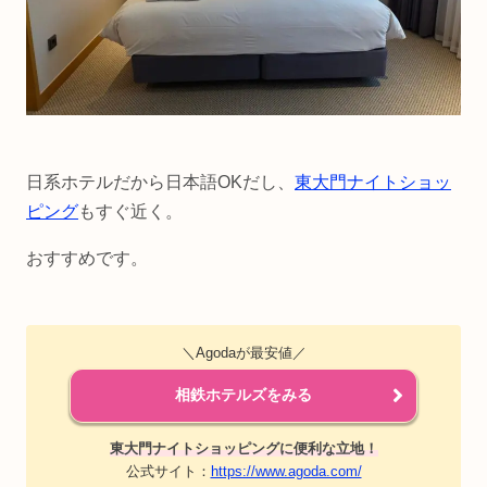
日系ホテルだから日本語OKだし、
東大門ナイトショッ
ピング
もすぐ近く。
おすすめです。
＼Agodaが最安値／
相鉄ホテルズをみる
東大門ナイトショッピングに便利な立地！
公式サイト：
https://www.agoda.com/