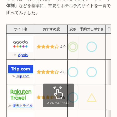
体制
」などを基準に、主要なホテル予約サイトを一覧で
比べてみました。
サイト名
おすすめ度
安さ
予約のしやすさ
日本
4.0
≫
Agoda
4.0
≫
Trip.com
3.5
スクロールできます
≫
楽天トラベル