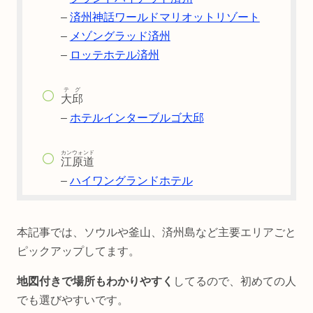
–
済州神話ワールドマリオットリゾート
–
メゾングラッド済州
–
ロッテホテル済州
テグ
大邱
–
ホテルインターブルゴ大邱
カンウォンド
江原道
–
ハイワングランドホテル
本記事では、ソウルや釜山、済州島など主要エリアごと
ピックアップしてます。
地図付きで場所もわかりやすく
してるので、初めての人
でも選びやすいです。