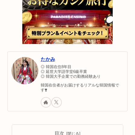
たかみ
◎ 韓国在住8年目
◎ 延世大学語学堂6級卒業
◎ 韓国大手企業での勤務経験あり
韓国在住者がお届けするリアルな韓国情報で
す❣️
目次