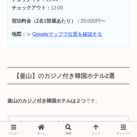
チェックアウト：
12:00
宿泊料金（2名1部屋あたり）：
20,000円〜
地図：
≫
Googleマップで位置を確認する
【釜山】のカジノ付き韓国ホテル2選
釜山のカジノ付き韓国ホテルは２つ
です。
ロッテホテル釜山
パラダイスホテル釜山
メニュー
ホーム
検索
トップ
サイドバー