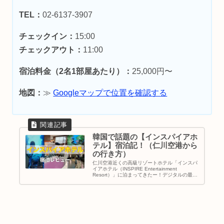
TEL：
02-6137-3907
チェックイン：
15:00
チェックアウト：
11:00
宿泊料金（2名1部屋あたり）：
25,000円〜
地図：
≫
Googleマップで位置を確認する
韓国で話題の【インスパイアホ
テル】宿泊記！（仁川空港から
の行き方）
仁川空港近くの高級リゾートホテル「インスパ
イアホテル（INSPIRE Entertainment
Resort）」に泊まってきたー！デジタルの最先
端をいってるホテルで話題を集めてるらしい。
その中でもデジタルストリート「オーロラ」は
圧倒されました。｜韓国旅行｜地図＆行き方