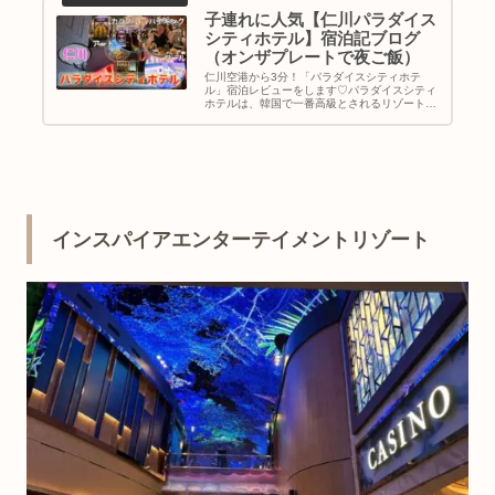
子連れに人気【仁川パラダイス
シティホテル】宿泊記ブログ
（オンザプレートで夜ご飯）
仁川空港から3分！「パラダイスシティホテ
ル」宿泊レビューをします♡パラダイスシティ
ホテルは、韓国で一番高級とされるリゾートホ
テルで、仁川国際空港のすぐ近くにあります！
ホテル内には、カジノ・高級スパ・プールなど
遊べるものが盛りだくさん♪そして、高級レス
トランもあります。わたしたちは、「On The
Plate」でバイキングを楽しんだ♪サイコ
ー！！！｜韓国旅行｜韓国ホテル｜地図＆行き
方
インスパイアエンターテイメントリゾート