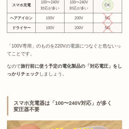
100〜240V
100〜240V
スマホ充電
OK
対応が多い
対応が多い
ヘアアイロン
100V
200V
NG
ドライヤー
100V
200V
NG
「100V専用」のものを220Vの電源につなぐと危ないっ
てことです。
なので
旅行前に使う予定の電化製品の「対応電圧」をし
っかりチェック
しましょう。
スマホ充電器は「100〜240V対応」が多く
変圧器不要