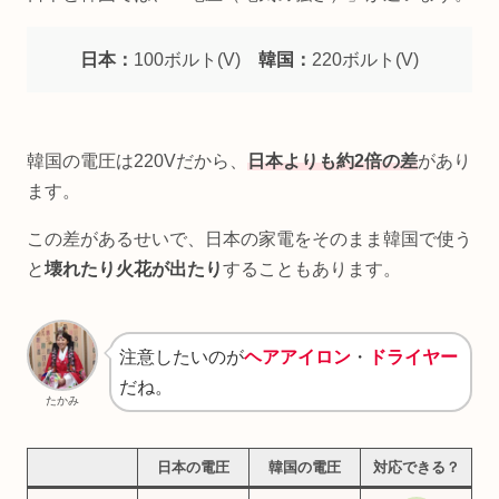
日本：
100ボルト(V)
韓国：
220ボルト(V)
韓国の電圧は220Vだから、
日本よりも約2倍の差
があり
ます。
この差があるせいで、日本の家電をそのまま韓国で使う
と
壊れたり火花が出たり
することもあります。
注意したいのが
ヘアアイロン
・
ドライヤー
だね。
たかみ
日本の電圧
韓国の電圧
対応できる？