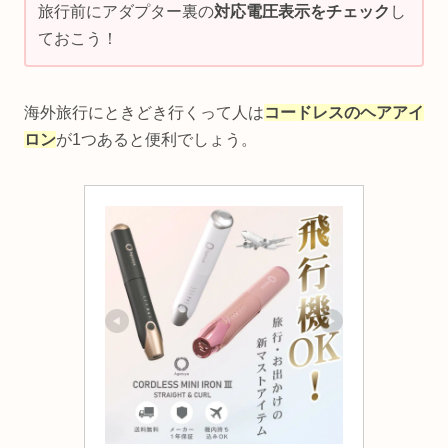
旅行前にアダプター裏の
対応電圧表示をチェック
し
ておこう！
海外旅行にときどき行くって人は
コードレスのヘアアイ
ロン
が1つあると便利でしょう。