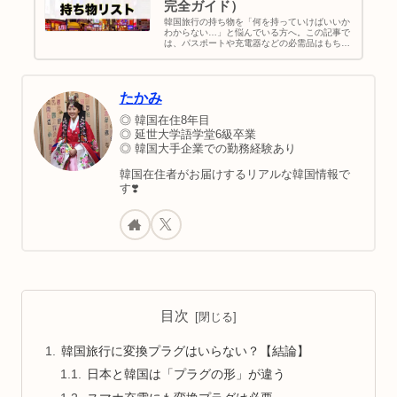
完全ガイド）
韓国旅行の持ち物を「何を持っていけばいいか
わからない…」と悩んでいる方へ。この記事で
は、パスポートや充電器などの必需品はもちろ
ん、季節ごとの服装アドバイス、現地で役立つ
便利グッズ、交通系ICカードや電子マネーの使
い方まで、初心者にもわかりやすく解説。
たかみ
◎ 韓国在住8年目
◎ 延世大学語学堂6級卒業
◎ 韓国大手企業での勤務経験あり
韓国在住者がお届けするリアルな韓国情報で
す❣️
目次
韓国旅行に変換プラグはいらない？【結論】
日本と韓国は「プラグの形」が違う