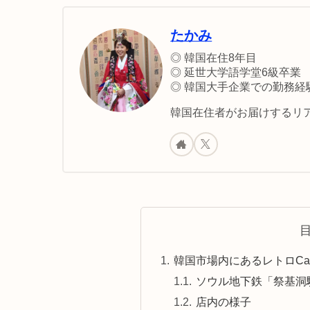
たかみ
◎ 韓国在住8年目
◎ 延世大学語学堂6級卒業
◎ 韓国大手企業での勤務経
韓国在住者がお届けするリア
韓国市場内にあるレトロCaf
ソウル地下鉄「祭基洞
店内の様子