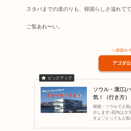
スタバまでの道のりも、韓国らしさ溢れて
ご覧あれ〜い。
＼韓国ホテ
アゴダ公
ソウル・漢江(
気！（行き方）
韓国・ソウルで人気
介します♪店内はガ
すよ♡とっても人気
｜ソウルカフェ巡り