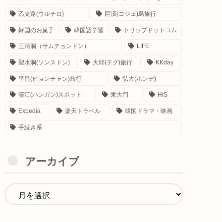
乙支路(ウルチロ)
巨済(コジェ)島旅行
韓国のお菓子
韓国語学習
トリップドットコム
三清洞（サムチョンドン）
LIFE
聖水洞(ソンスドン)
大邱(テグ)旅行
KKday
平昌(ピョンチャン)旅行
弘大(ホンデ)
漢江(ハンガン)スポット
東大門
HIS
Expedia
楽天トラベル
韓国ドラマ・映画
手続き系
アーカイブ