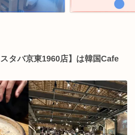
タバ京東1960店】は韓国Cafe