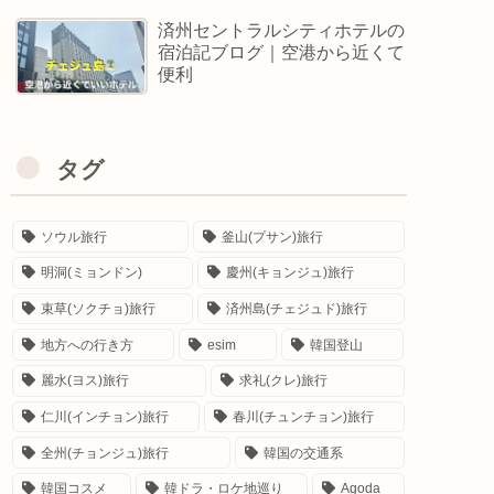
済州セントラルシティホテルの
宿泊記ブログ｜空港から近くて
便利
タグ
ソウル旅行
釜山(プサン)旅行
明洞(ミョンドン)
慶州(キョンジュ)旅行
束草(ソクチョ)旅行
済州島(チェジュド)旅行
地方への行き方
esim
韓国登山
麗水(ヨス)旅行
求礼(クレ)旅行
仁川(インチョン)旅行
春川(チュンチョン)旅行
全州(チョンジュ)旅行
韓国の交通系
韓国コスメ
韓ドラ・ロケ地巡り
Agoda