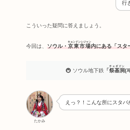
行
こういった疑問に答えましょう。
キョンドンシジャン
今回は、
ソウル・
京東市場
内にある「スター
チェギドン
🚇 ソウル地下鉄
「
祭基洞
(
えっ？！こんな所にスタバ
たかみ