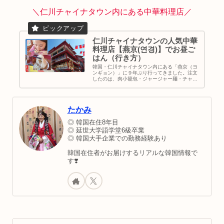
＼仁川チャイナタウン内にある中華料理店／
仁川チャイナタウンの人気中華
料理店【燕京(연경)】でお昼ご
はん（行き方）
韓国・仁川チャイナタウン内にある「燕京（ヨ
ンギョン）」に９年ぶり行ってきました。注文
したのは、肉小籠包・ジャージャー麺・チャン
ポン♪どれも美味しい！小籠包が特に激うま。
肉汁でてくる。んで、お店の横にある階段は
SNS映えしますよ♡｜韓国旅行｜仁川チャイナ
タウン｜地図＆行き方
たかみ
◎ 韓国在住8年目
◎ 延世大学語学堂6級卒業
◎ 韓国大手企業での勤務経験あり
韓国在住者がお届けするリアルな韓国情報で
す❣️