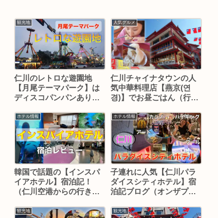
観光地
人気グルメ
仁川のレトロな遊園地
仁川チャイナタウンの人
【月尾テーマパーク】は
気中華料理店【燕京(연
ディスコパンパンあり！
경)】でお昼ごはん（行き
（行き方）
方）
ホテル情報
ホテル情報
韓国で話題の【インスパ
子連れに人気【仁川パラ
イアホテル】宿泊記！
ダイスシティホテル】宿
（仁川空港からの行き
泊記ブログ（オンザプレ
方）
ートで夜ご飯）
観光地
観光地