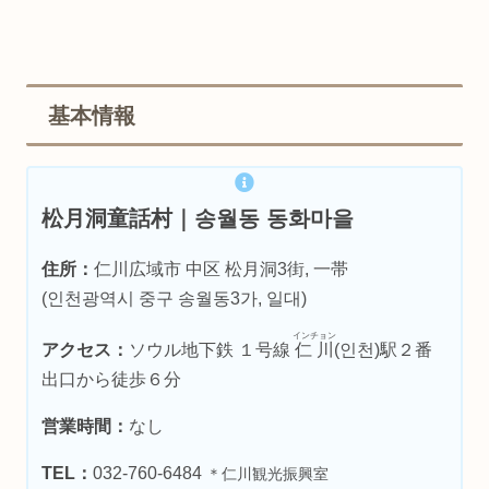
基本情報
松月洞童話村｜송월동 동화마을
住所：
仁川広域市 中区 松月洞3街, 一帯
(인천광역시 중구 송월동3가, 일대)
インチョン
アクセス：
ソウル地下鉄 １号線
仁川
(인천)駅２番
出口から徒歩６分
営業時間：
なし
TEL：
032-760-6484
＊仁川観光振興室