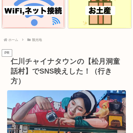
ホーム
観光地
PR
仁川チャイナタウンの【松月洞童
話村】でSNS映えした！（行き
方）