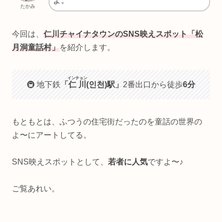
よ。
たかみ
今回は、
仁川チャイナタウンのSNS映えスポット「松
月洞童話村」
を紹介します。
インチョン
🚇 地下鉄
「
仁川
(인천)駅」
2番出口から徒歩
6分
もともとは、ふつうの住宅街だったのを童話の世界の
よ〜にアートしてる。
SNS映えスポットとして、
若者に人気
ですよ〜♪
ご覧あれい。