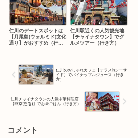
仁川のデートスポットは
仁川駅近くの人気観光地
【月尾島(ウォルミド)文化
【チャイナタウン】でグ
通り】がおすすめ（行き
ルメツアー（行き方）
方）
仁川のおしゃれカフェ【テラスinシーサ
イド】でパイナップルジュース（行き
方）
仁川チャイナタウンの人気中華料理店
【燕京(연경)】でお昼ごはん（行き方）
コメント