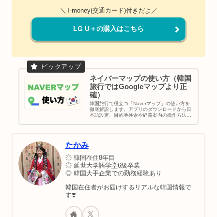
＼T-money(交通カード)付きだよ／
LG U＋の購入はこちら
ネイバーマップの使い方（韓国
旅行ではGoogleマップより正
確）
韓国旅行で役立つ「Naverマップ」の使い方を
徹底解説します。アプリのダウンロードから日
本語設定、目的地検索や経路案内の操作方法、
便利機能やよくある質問まで写真付きでわかり
やすく紹介！初めての韓国旅行でも安心して使
える韓国地図アプリです。
たかみ
◎ 韓国在住8年目
◎ 延世大学語学堂6級卒業
◎ 韓国大手企業での勤務経験あり
韓国在住者がお届けするリアルな韓国情報で
す❣️