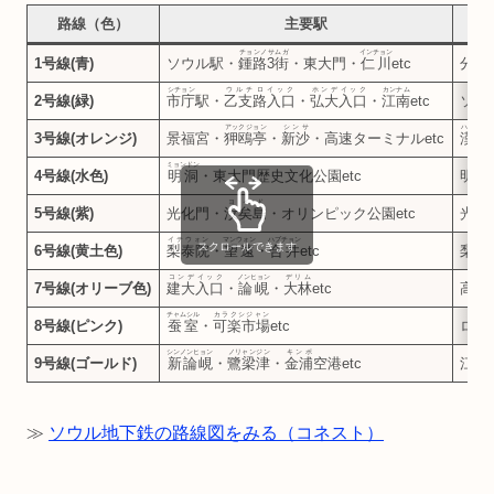
路線（色）
主要駅
チョンノサムガ
インチョン
1号線(青
)
ソウル駅・
鍾路3街
・東大門・
仁川
etc
分岐
シチョン
ウルチロイック
ホンデイック
カンナム
2号線
(
緑
)
市庁
駅・
乙支路入口
・
弘大入口
・
江南
etc
ソウ
アックジョン
シンサ
ハンガン
3号線
(
オレンジ
)
景福宮・
狎鴎亭
・
新沙
・高速ターミナルetc
漢江
ミョンドン
4号線
(
水色
)
明洞
・東大門歴史文化公園etc
明洞
ヨイド
5号線
(
紫
)
光化門・
汝矣島
・オリンピック公園etc
光化
イテウォン
マンウォン
ハプチョン
スクロールできます
6号線
(
黄土色
)
梨泰院
・
望遠
・
合井
etc
梨泰
コンデイック
ノンヒョン
デリム
7号線
(
オリーブ色
)
建大入口
・
論峴
・
大林
etc
高速
チャムシル
カラクシジャン
8号線
(
ピンク
)
蚕室
・
可楽市場
etc
ロッ
シンノンヒョン
ノリャンジン
キンポ
9号線
(
ゴールド)
新論峴
・
鷺梁津
・
金浦
空港etc
江南
≫
ソウル地下鉄の路線図をみる（コネスト）