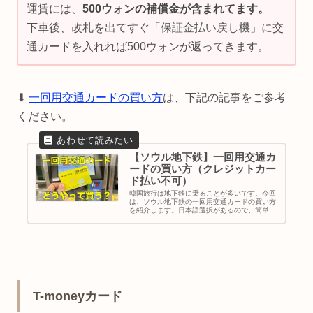
運賃には、
500ウォンの補償金が含まれてます。
下車後、改札を出てすぐ「保証金払い戻し機」に交
通カードを入れれば500ウォンが返ってきます。
⬇︎
一回用交通カードの買い方
は、下記の記事をご参考
ください。
【ソウル地下鉄】一回用交通カ
ードの買い方（クレジットカー
ド払い不可）
韓国旅行は地下鉄に乗ることが多いです。今回
は、ソウル地下鉄の一回用交通カードの買い方
を紹介します。日本語選択があるので、簡単で
すよ。注意することは、クレジットカードが使
えないこと！現金払いのみです。｜ソウル旅行
｜地下鉄の乗り方｜地下鉄のチケット購入方法
T-moneyカード