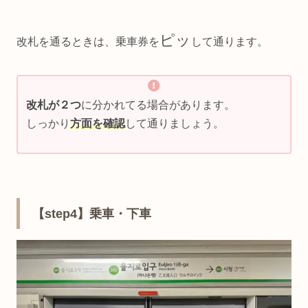
ピッ
改札を通るときは、乗車券を
して通ります。
改札が２つ
に分かれてる場合があります。
しっかり
方面を確認
して通りましょう。
【step4】乗車・下車