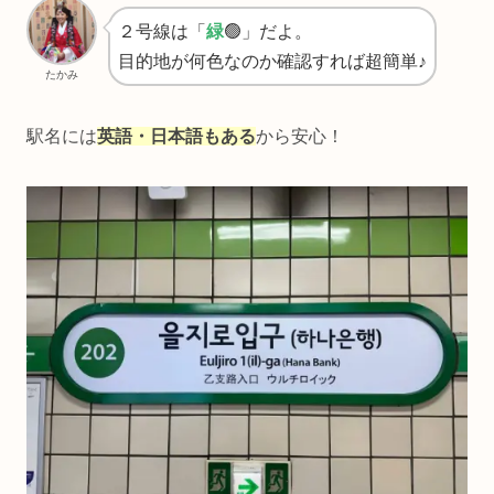
２号線は「
緑
🟢」だよ。
目的地が何色なのか確認すれば超簡単♪
たかみ
駅名には
英語・日本語もある
から安心！