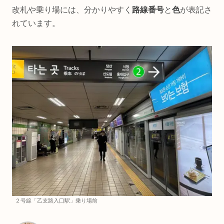
改札や乗り場には、分かりやすく
路線番号
と
色
が表記さ
れています。
２号線「乙支路入口駅」乗り場前