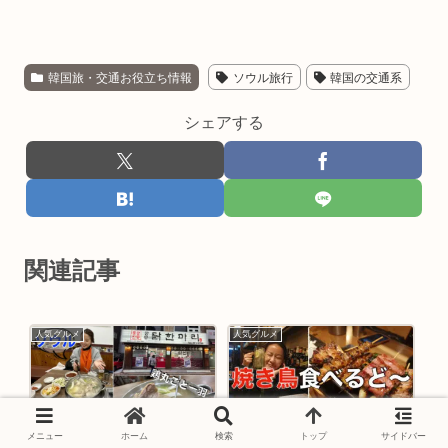
韓国旅・交通お役立ち情報
ソウル旅行
韓国の交通系
シェアする
関連記事
人気グルメ
人気グルメ
メニュー
ホーム
検索
トップ
サイドバー
ソウル・新村の名店【孔
*閉店＊ソウル・大学路の