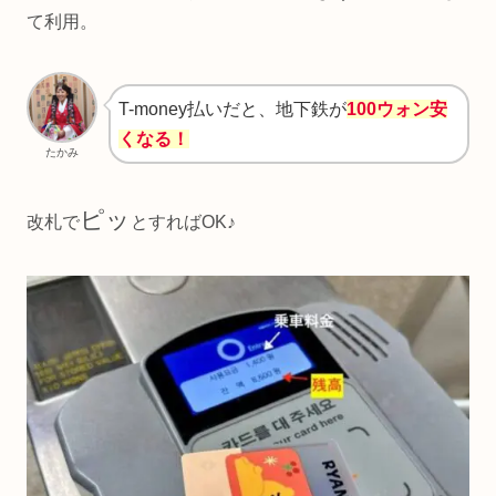
て利用。
T-money払いだと、地下鉄が
100ウォン安
くなる！
たかみ
ピッ
改札で
とすればOK♪