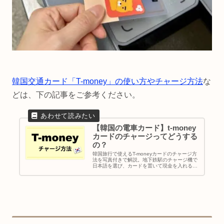
韓国交通カード「T-money」の使い方やチャージ方法
な
どは、下の記事をご参考ください。
【韓国の電車カード】t-money
カードのチャージってどうする
の？
韓国旅行で使えるT-moneyカードのチャージ方
法を写真付きで解説。地下鉄駅のチャージ機で
日本語を選び、カードを置いて現金を入れる流
れをわかりやすく紹介します。残高確認・払い
戻し・クレカ払い・日本で買えるか・コンビニ
チャージについてもまとめました。