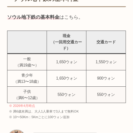
ソウル地下鉄の基本料金
はこちら。
現金
（一回用交通カー
交通カード
ド）
一般
1,650ウォン
1,550ウォン
（満19歳〜）
青少年
1,650ウォン
900ウォン
（満13〜18歳）
子供
550ウォン
550ウォン
（満6〜12歳）
※ 2026年4月時点
※ 満6歳未満は、大人1人乗車で3人まで無料OK
※ 10〜50Km：5Kmごとに100ウォン追加