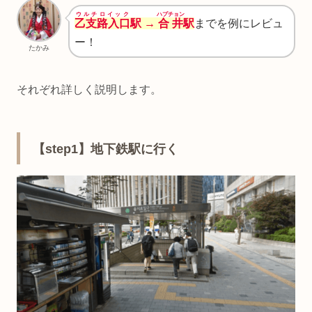
ウルチロイック
ハプチョン
乙支路入口
駅 →
合井
駅
までを例にレビュ
ー！
たかみ
それぞれ詳しく説明します。
【step1】地下鉄駅に行く