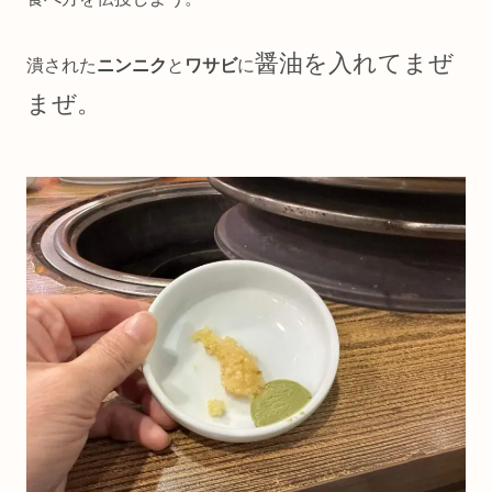
醤油を入れてまぜ
潰された
ニンニク
と
ワサビ
に
まぜ。