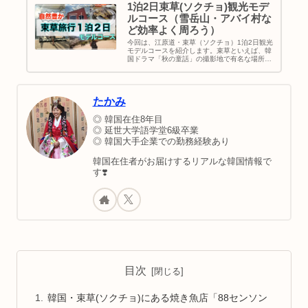
1泊2日束草(ソクチョ)観光モデ
ルコース（雪岳山・アバイ村な
ど効率よく周ろう）
今回は、江原道・束草（ソクチョ）1泊2日観光
モデルコースを紹介します。束草といえば、韓
国ドラマ「秋の童話」の撮影地で有名な場所。
あと雪岳山もかなり人気ですね。海も山もあっ
て自然豊かな街なのでリフレッシュ旅になるこ
と間違えなし。｜韓国地方旅行｜束草旅行｜定
番観光スポット｜地図＆行き方
たかみ
◎ 韓国在住8年目
◎ 延世大学語学堂6級卒業
◎ 韓国大手企業での勤務経験あり
韓国在住者がお届けするリアルな韓国情報で
す❣️
目次
韓国・束草(ソクチョ)にある焼き魚店「88センソン