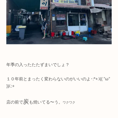
年季の入ったたたずまいでしょ？
１０年前とまったく変わらないのがいいのよ･:*+.\(( °ω°
))/.:+
炭
店の前で
も焼いてる〜う。
ワクワク