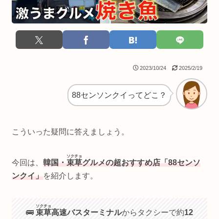
2023/10/24
2025/2/19
88センソンクイってどこ？
こういった疑問に答えましょう。
ソクチョ
今回は、
韓国・
束草
グルメの超おすすめ店「88センソ
ンクイ」
を紹介します。
ソクチョ
🚌
束草
高速バスターミナル
からタクシーで約
12