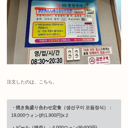
注文したのは、こちら。
・焼き魚盛り合わせ定食（생선구이 모듬정식）
：
19,000ウォン(約1,900円)x２
・ビール（맥주）
：4,000ウォン(約400円)