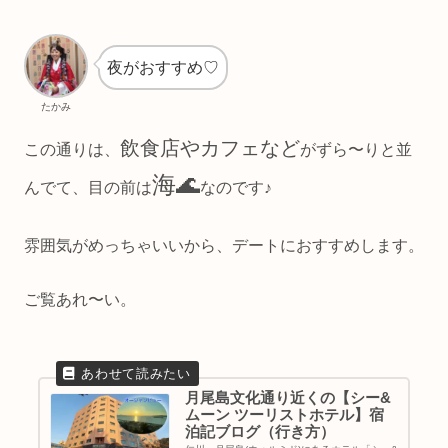
夜がおすすめ♡
たかみ
飲食店やカフェなど
この通りは、
がずら〜りと並
海🌊
んでて、目の前は
なのです♪
雰囲気がめっちゃいいから、デートにおすすめします。
ご覧あれ〜い。
月尾島文化通り近くの【シー&
ムーン ツーリストホテル】宿
泊記ブログ（行き方）