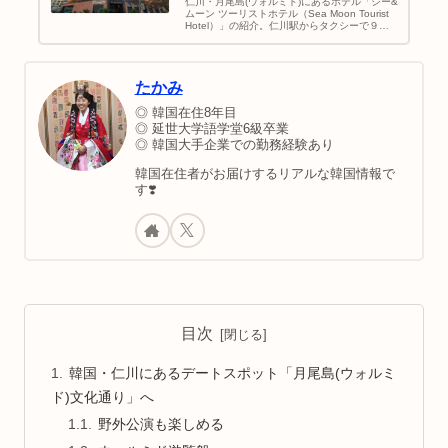
仁川・月尾島(ウォルミド)にあるホテル「シー&
ムーン ツーリストホテル（Sea Moon Tourist
Hotel）」の紹介。仁川駅からタクシーで９
分！ウォルミド観光地が目の前ですよ〜！文化
通り・遊園地に行ったときに泊まりました♪歩
いていけるから便利。！韓国旅行｜地図＆行き
方
たかみ
◎ 韓国在住8年目
◎ 延世大学語学堂6級卒業
◎ 韓国大手企業での勤務経験あり
韓国在住者がお届けするリアルな韓国情報で
す❣️
目次
韓国・仁川にあるデートスポット「月尾島(ウォルミ
ド)文化通り」へ
野外公演も楽しめる