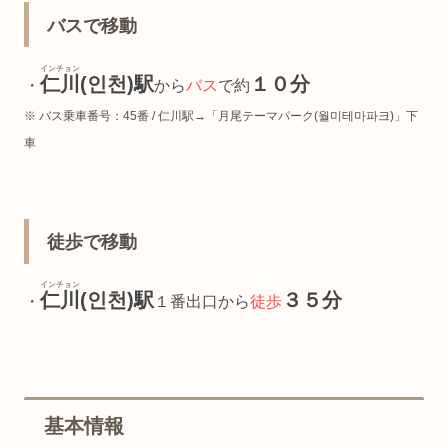
バスで移動
インチョン
仁川
(인천)駅
１０分
・
から
バス
で約
※ バス乗車番号：45番 / 仁川駅→「月尾テーマパーク(월미테마파크)」下
車
徒歩で移動
インチョン
仁川
(인천)駅
３５分
・
１番出口から
徒歩
基本情報