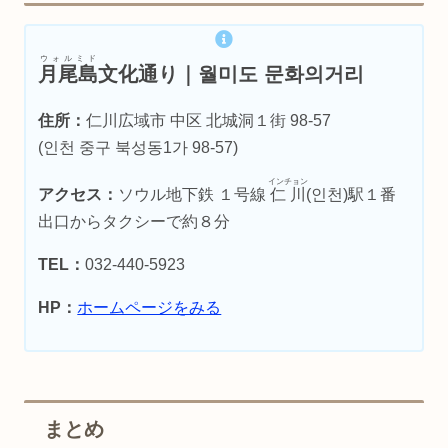
ウォルミド
月尾島
文化通り｜월미도 문화의거리
住所：
仁川広域市 中区 北城洞１街 98-57
(인천 중구 북성동1가 98-57)
インチョン
アクセス：
ソウル地下鉄 １号線
仁川
(인천)駅１番
出口からタクシーで約８分
TEL：
032-440-5923
HP：
ホームページをみる
まとめ