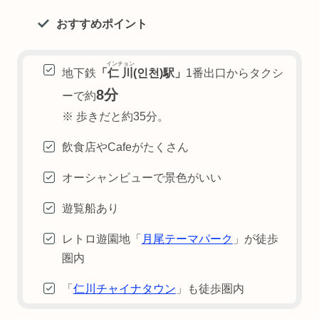
おすすめポイント
インチョン
地下鉄
「
仁川
(인천)駅」
1番出口からタクシ
8分
ーで約
※ 歩きだと約35分
。
飲食店やCafeがたくさん
オーシャンビューで景色がいい
遊覧船あり
レトロ遊園地「
月尾テーマパーク
」が徒歩
圏内
「
仁川チャイナタウン
」も徒歩圏内