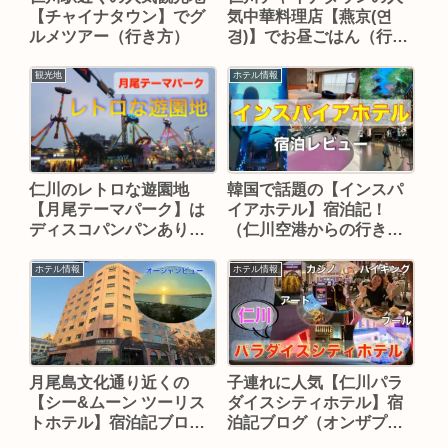
【チャイナタウン】でグ
気中華料理店【燕京(연
ルメツアー（行き方）
경)】でお昼ごはん（行き
方）
観光地
ホテル情報
韓国で話題の【インスパ
仁川のレトロな遊園地
イアホテル】宿泊記！
【月尾テーマパーク】は
（仁川空港からの行き
ディスコパンパンあり！
方）
（行き方）
ホテル情報
ホテル情報
月尾島文化通り近くの
子連れに人気【仁川パラ
【シー&ムーン ツーリス
ダイスシティホテル】宿
トホテル】宿泊記ブログ
泊記ブログ（オンザプレ
（行き方）
ートで夜ご飯）