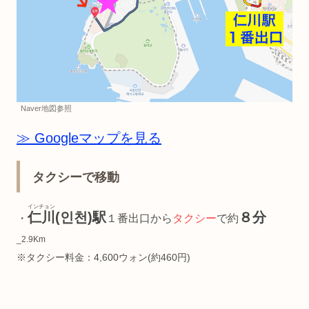
Naver地図参照
≫ Googleマップを見る
タクシーで移動
インチョン
仁川
(인천)駅
８分
・
１番出口から
タクシー
で約
_2.9Km
※タクシー料金：4,600ウォン(約460円)