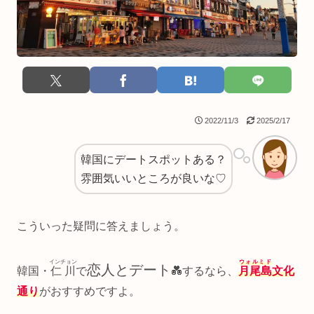
2022/11/3
2025/2/17
韓国にデートスポットある？
雰囲気いいところが良いな♡
こういった疑問に答えましょう。
インチョン
ウォルミド
恋人とデート
韓国・
仁川
で
💑するなら、
月尾島
文化
通り
がおすすめですよ。