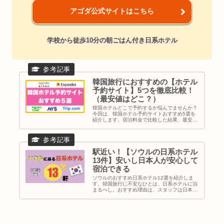
アゴダ公式サイトはこちら
学校から徒歩10分の朝ごはん付き日系ホテル
韓国旅行におすすめの【ホテル
予約サイト】5つを徹底比較！
（最安値はどこ？）
韓国ホテルどこで予約するか悩んでませんか？
今回は、韓国ホテル予約サイトおすすめ5選を
紹介します。宿泊料金で比較した結果、最安値
が多いのはAgodaでした。その次はtrip .com。
最後に、買い物や家族旅行など目的別でソウル
のおすすめエリアを紹介してます。ご参考くだ
さい。
駅近い！【ソウルの日系ホテル
13件】安いし日本人が安心して
宿泊できる
ソウルのおすすめ日系ホテル12選を紹介しま
す。韓国旅行に不安なひとは、日系ホテルに泊
まるべし。おすすめ理由は、スタッフは日本語
対応が完璧なのと、サービスも日本式ってとこ
ろが魅力的。ソウルの観光スポットからも近い
ので、便利ですよ。しかも、WOWPASS機械も
ついてます。｜韓国旅行｜ソウルホテル｜日系
ホテル｜地図＆行き方