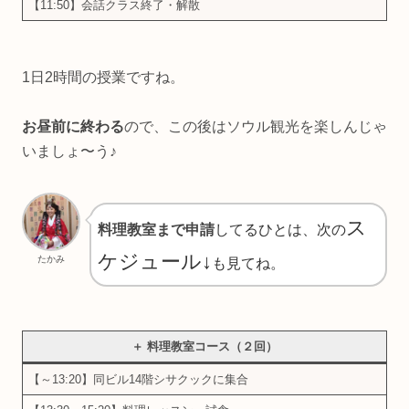
【11:50】会話クラス終了・解散
1日2時間の授業ですね。
お昼前に終わる
ので、この後はソウル観光を楽しんじゃ
いましょ〜う♪
ス
料理教室まで申請
してるひとは、次の
ケジュール↓
たかみ
も見てね。
＋ 料理教室コース（２回）
【～13:20】同ビル14階シサクックに集合