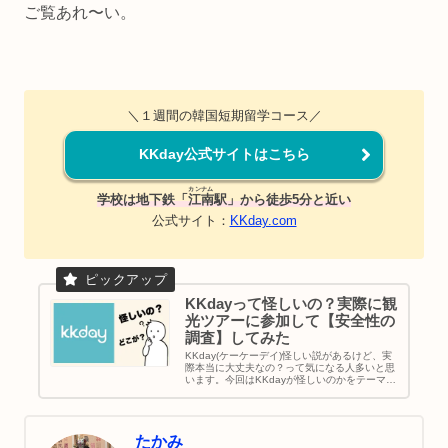
ご覧あれ〜い。
＼１週間の韓国短期留学コース／
KKday公式サイトはこちら
カンナム
学校は地下鉄「
江南
駅」から徒歩5分と近い
公式サイト：
KKday.com
KKdayって怪しいの？実際に観
光ツアーに参加して【安全性の
調査】してみた
KKday(ケーケーデイ)怪しい説があるけど、実
際本当に大丈夫なの？って気になる人多いと思
います。今回はKKdayが怪しいのかをテーマに
します。台湾に本社をおいてる会社だから怪し
いってのもあるけど、日本支社が2016年に出
来てるので安心して使ってOKです。けっこう
韓国旅行で使えるチケットがかなり安く手に入
たかみ
りますよ。