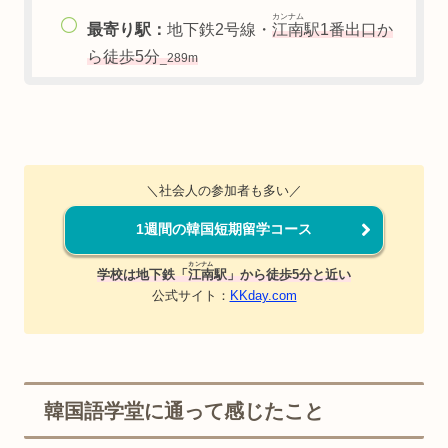
カンナム
最寄り駅：
地下鉄2号線・
江南
駅1番出口か
ら徒歩5分
_289m
＼社会人の参加者も多い／
1週間の韓国短期留学コース
カンナム
学校は地下鉄「
江南
駅」から徒歩5分と近い
公式サイト：
KKday.com
韓国語学堂に通って感じたこと