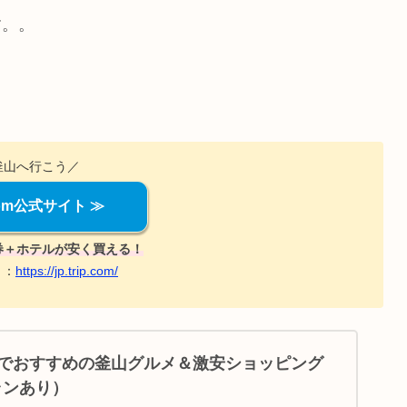
す。。
釜山へ行こう／
.com公式サイト ≫
券＋ホテルが安く買える！
ト：
https://jp.trip.com/
でおすすめの釜山グルメ＆激安ショッピング
ランあり）