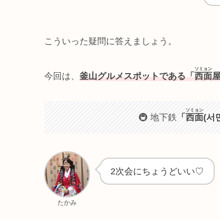
こういった疑問に答えましょう。
ソミョン
今回は、
釜山グルメスポットである「
西面
ソミョン
🚇 地下鉄
「
西面
(서
2次会にちょうどいい♡
たかみ