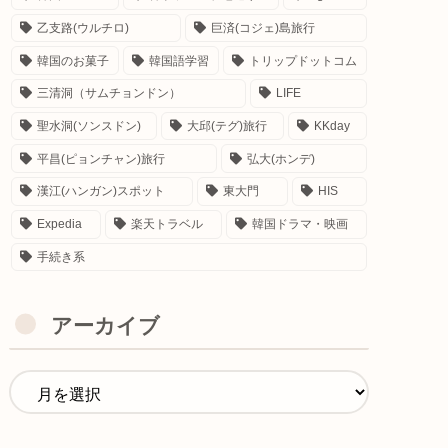
乙支路(ウルチロ)
巨済(コジェ)島旅行
韓国のお菓子
韓国語学習
トリップドットコム
三清洞（サムチョンドン）
LIFE
聖水洞(ソンスドン)
大邱(テグ)旅行
KKday
平昌(ピョンチャン)旅行
弘大(ホンデ)
漢江(ハンガン)スポット
東大門
HIS
Expedia
楽天トラベル
韓国ドラマ・映画
手続き系
アーカイブ