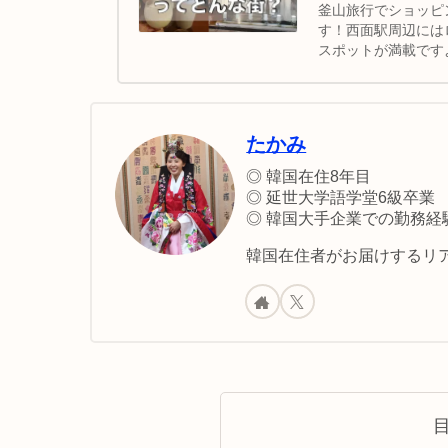
釜山旅行でショッピ
す！西面駅周辺には
スポットが満載です
ラリア西鉄ホテル」は
つです。初釜山の方
たかみ
◎ 韓国在住8年目
◎ 延世大学語学堂6級卒業
◎ 韓国大手企業での勤務経
韓国在住者がお届けするリア