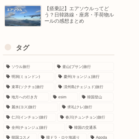
【搭乗記】エアソウルってど
う？日韓路線・座席・手荷物ル
ールの感想まとめ
タグ
ソウル旅行
釜山(プサン)旅行
明洞(ミョンドン)
慶州(キョンジュ)旅行
束草(ソクチョ)旅行
済州島(チェジュド)旅行
地方への行き方
esim
韓国登山
麗水(ヨス)旅行
求礼(クレ)旅行
仁川(インチョン)旅行
春川(チュンチョン)旅行
全州(チョンジュ)旅行
韓国の交通系
韓国コスメ
韓ドラ・ロケ地巡り
Agoda