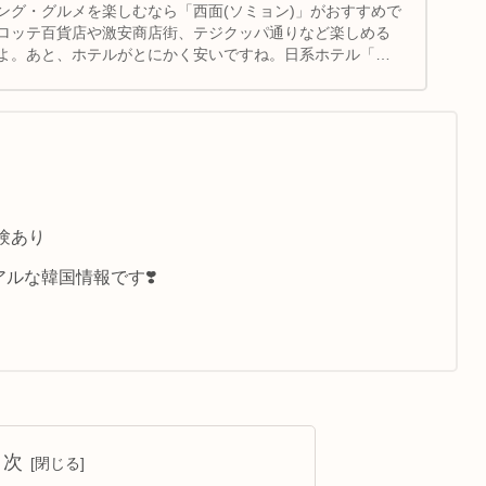
ング・グルメを楽しむなら「西面(ソミョン)」がおすすめで
ロッテ百貨店や激安商店街、テジクッパ通りなど楽しめる
よ。あと、ホテルがとにかく安いですね。日系ホテル「ソ
1泊6,000円〜なので安心して安く泊まれるのも魅力の１
向けに西面1Dayプランも作りました。
験あり
ルな韓国情報です❣️
目次