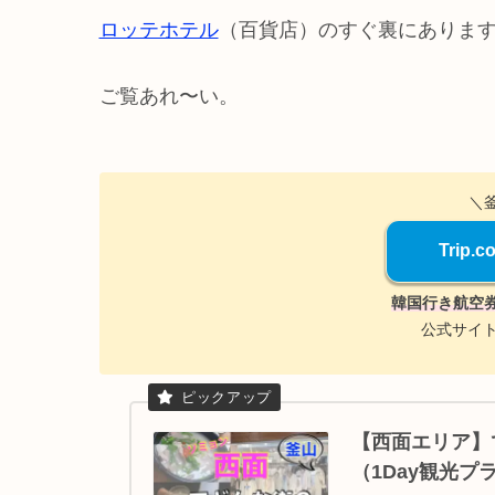
ロッテホテル
（百貨店）のすぐ裏にありま
ご覧あれ〜い。
＼
Trip
韓国行き航空
公式サイ
【西面エリア】
（1Day観光プ