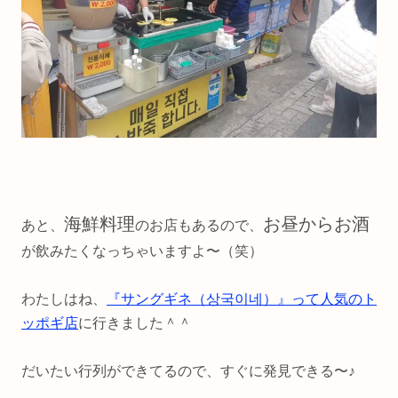
海鮮料理
お昼からお酒
あと、
のお店もあるので、
が飲みたくなっちゃいますよ〜（笑）
わたしはね、
『サングギネ（상국이네）』って人気のト
ッポギ店
に行きました＾＾
だいたい行列ができてるので、すぐに発見できる〜♪