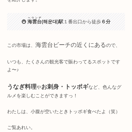
ヘウンデ
🚇
海雲台
(해운대)駅
１番出口から徒歩
６分
海雲台ビーチの近くにある
この市場は、
ので、
いつも、たくさんの観光客で賑わってるスポットです
よ〜♪
うなぎ料理
お刺身・トッポギ
や
など、色んなグ
ルメを楽しむことができますっ！
わたしは、小腹が空いたときトッポギ食べたよ（笑）
ご覧あれい。