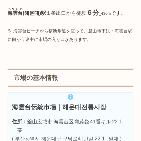
ヘウンデ
６分
海雲台
(해운대)駅
１番出口から徒歩
です。
_430m
※ 海雲台ビーチから横断歩道を渡って、釜山地下鉄・海雲台駅
に向かう途中に市場の入り口があります。
市場の基本情報
海雲台伝統市場｜해운대전통시장
住所：
釜山広域市 海雲台区 亀南路41番キル 22-1 ,
一帯
( 부산광역시 해운대구 구남로41번길 22-1 , 일대 )