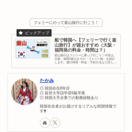
フェリーにのって釜山旅行に行こう！
船で韓国へ【フェリーで行く釜
山旅行】が超おすすめ（大阪・
福岡発の料金・時間は？）
釜山旅行はフェリーに乗って行こう！今回は、
大阪・福岡⇄釜山までの「フェリー旅」を紹介
します。運行時間・料金・予約方法など詳しく
書いてます。韓国旅行だけでも楽しいのに、船
の旅まで経験できる！最高な思い出づくりをし
ちゃいましょう♪｜韓国旅行｜釜山観光｜アク
セス方法
たかみ
◎ 韓国在住8年目
◎ 延世大学語学堂6級卒業
◎ 韓国大手企業での勤務経験あり
韓国在住者がお届けするリアルな韓国情報で
す❣️