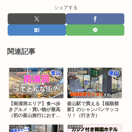
シェアする
関連記事
モデルコース
お土産
【南浦洞エリア】食べ歩
釜山駅で買える【福順都
きグルメ・買い物が最高
家】のシャンパンマッコ
（初の釜山旅行におすす
リ！（行き方）
め）
ホテル情報
ホテル情報