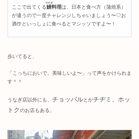
ウナギ
ここで出てくる
鰻
料理
は、日本と食べ方（蒲焼系）
が違うので一度チャレンジしちゃいましょう〜♡お
酒🍺といっしょに食べるとマシッソですよ〜！
歩いてると、
「こっちにおいで。美味しいよ〜」って声をかけられま
す＾＾
チョッパル
チヂミ、ホッ
うなぎ店以外にも、
とか
トク
のお店もある。