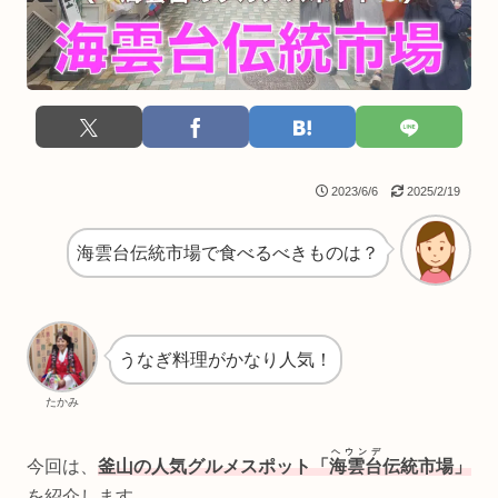
2023/6/6
2025/2/19
海雲台伝統市場で食べるべきものは？
うなぎ料理がかなり人気！
たかみ
ヘウンデ
今回は、
釜山の人気グルメスポット「
海雲台
伝統市場」
を紹介します。