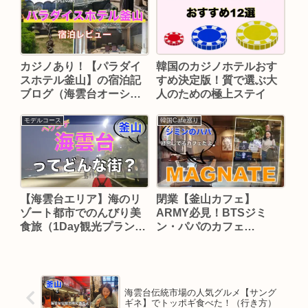
韓国のカジノホテルおす
カジノあり！【パラダイ
すめ決定版！質で選ぶ大
スホテル釜山】の宿泊記
人のための極上ステイ
ブログ（海雲台オーシャ
ンビュー）
モデルコース
韓国Cafe巡り
【海雲台エリア】海のリ
閉業【釜山カフェ】
ゾート都市でのんびり美
ARMY必見！BTSジミ
食旅（1Day観光プランあ
ン・パパのカフェ
り）
「MAGNATE」へ
海雲台伝統市場の人気グルメ【サング
ギネ】でトッポギ食べた！（行き方）