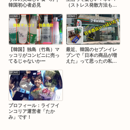
韓国初心者必見
（ストレス発散方法も紹
介）
HOME
HOME
最近、韓国のセブンイレ
【韓国】独島（竹島）マ
ブンで「日本の商品が増
ッコリがコンビニに売っ
えた」って思ったの私だ
てるじゃないかー
け？！
HOME
プロフィール：ライフイ
ンコリア運営者「たか
み」です！