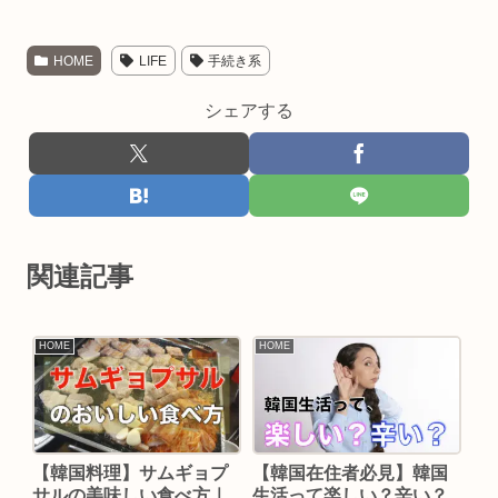
HOME
LIFE
手続き系
シェアする
関連記事
HOME
HOME
【韓国料理】サムギョプ
【韓国在住者必見】韓国
サルの美味しい食べ方｜
生活って楽しい？辛い？