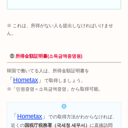
※ これは、所得がない人も提出しなければいけませ
ん。
⑧
所得金額証明書(소득금액증명원)
韓国で働いてる人は、所得金額証明書を
「
Hometax
」
で取得しましょう。
※「민원증명＜소득금액증명」から取得可能。
「
Hometax
」
での取得方法がわからなければ、
近くの
国税庁税務署（국세청 세무서）
に直接訪問