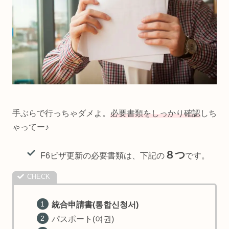
手ぶらで行っちゃダメよ。
必要書類をしっかり確認
しち
ゃってー♪
８つ
F6ビザ更新の必要書類は、下記の
です。
統合申請書(통합신청서)
パスポート(여권)