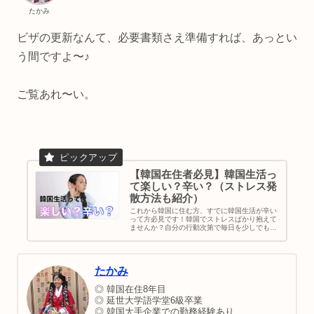
たかみ
ビザの更新なんて、必要書類さえ準備すれば、あっとい
う間ですよ〜♪
ご覧あれ〜い。
【韓国在住者必見】韓国生活っ
て楽しい？辛い？（ストレス発
散方法も紹介）
これから韓国に住む方、すでに韓国生活が辛い
って方必見です！韓国でストレスばかり抱えて
ませんか？自分の行動次第で毎日を少しでも充
実したものに出来ます＾＾わたしも韓国生活を
しながら、何が自分にベストかいつも考えて行
動してます。人目など気にせず堂々と自分中心
で生きていきましょう♪｜韓国生活｜ストレス
たかみ
社会｜行動次第で変わる
◎ 韓国在住8年目
◎ 延世大学語学堂6級卒業
◎ 韓国大手企業での勤務経験あり