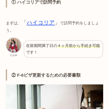
① ハイコリアで訪問予約
「
ハイコリア
」
まずは、
で訪問予約をしましょ
う。
在留期間満了日の
４ヶ月前から手続き可能
です！
たかみ
② F-6ビザ更新するための必要書類