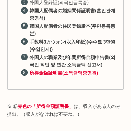
外国人登録証(외국인등록증)
韓国人配偶者の婚姻関係証明書(혼인관계
증명서)
韓国人配偶者の住民登録謄本(주민등록등
본)
手数料3万ウォン(収入印紙)(수수료 3만원
(수입인지))
外国人の職業及び年間所得金額申告書(외
국인 직업 및 연간 소득금액 신고서)
所得金額証明書(소득금액증명원)
※ ⑧
赤色の「所得金額証明書」
は、収入がある人のみ
提出。（収入がなければ不要ね。）