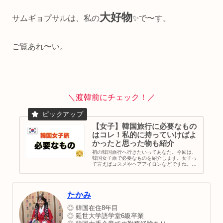
大好物
サムギョプサルは、私の
✨で〜す。
ご覧あれ〜い。
＼渡韓前にチェック！／
【女子】韓国旅行に必要なもの
はコレ！私的に持っていけばよ
かったと思った物も紹介
初の韓国旅行へ行きたいってあなた。今回は、
韓国女子旅で必要なものを紹介します。女子っ
て言えばコスメやヘアアイロンなどですね。男
女問わず必要なものも記載してます。そして、
私が韓国旅行しながら「これ持っていけばよか
ったー」って思ったものもピックアップ。最後
の方には渡韓に必要な手順をパスポート取得か
たかみ
ら便利アプリの紹介まで6ステップで説明して
ます。
◎ 韓国在住8年目
◎ 延世大学語学堂6級卒業