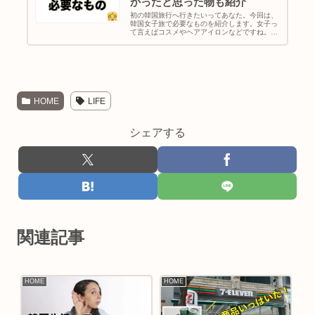
かったと思った物も紹介
初の韓国旅行へ行きたいってあなた。今回は、
韓国女子旅で必要なものを紹介します。女子っ
て言えばコスメやヘアアイロンなどですね。男
女問わず必要なものも記載してます。そして、
私が韓国旅行しながら「これ持っていけばよか
ったー」って思ったものもピックアップ。最後
の方には渡韓に必要な手順をパスポート取得か
ら便利アプリの紹介まで6ステップで説明して
ます。
HOME
LIFE
シェアする
関連記事
HOME
HOME