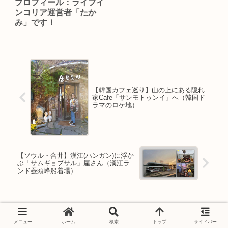
プロフィール：ライフイ
ンコリア運営者「たか
み」です！
【韓国カフェ巡り】山の上にある隠れ
家Cafe「サンモトゥンイ」へ（韓国ド
ラマのロケ地）
【ソウル・合井】漢江(ハンガン)に浮か
ぶ「サムギョプサル」屋さん（漢江ラ
ンド蚕頭峰船着場）
コメント
メニュー
ホーム
検索
トップ
サイドバー