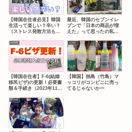
最近、韓国のセブンイレ
【韓国在住者必見】韓国
ブンで「日本の商品が増
生活って楽しい？辛い？
えた」って思ったの私だ
（ストレス発散方法も紹
け？！
介）
HOME
HOME
【韓国在住者】F-6(結婚
【韓国】独島（竹島）マ
移民ビザ)の更新！必要書
ッコリがコンビニに売っ
類＆手続き（2023年11月
てるじゃないかー
最新）
HOME