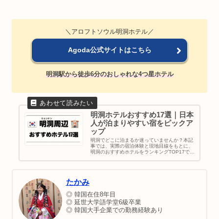
＼アロフトソウル明洞ホテル／
Agoda公式サイトはこちら
明洞駅から徒歩6分のおしゃれな4つ星ホテル
明洞ホテルおすすめ17選｜日本
人が泊まりやすい宿をピックア
ップ
明洞でどこに泊まるか迷っていませんか？本記
事では、実際の宿泊体験と現地目線をもとに、
明洞のおすすめホテルをランキングTOP17で紹
介します。日系ホテル・コスパ重視・5つ星ホ
テルまで幅広く網羅し、立地の良さや使いやす
さ、安心感を重視して厳選。初めての韓国旅行
でも失敗しにくいホテル選びの参考になりま
たかみ
す。
◎ 韓国在住8年目
◎ 延世大学語学堂6級卒業
◎ 韓国大手企業での勤務経験あり