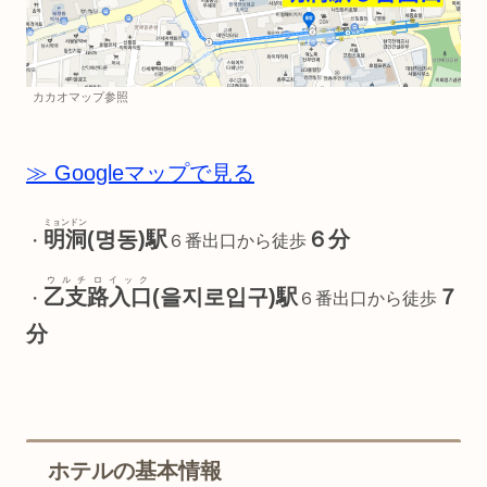
カカオマップ参照
≫ Googleマップで見る
ミョンドン
明洞
(명동)駅
６分
・
６番出口から徒歩
ウルチロイック
乙支路入口
(을지로입구)
駅
７
・
６番出口から徒歩
分
ホテルの基本情報