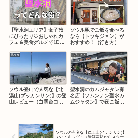
【聖水洞エリア】女子旅
ソウル駅でご飯を食べる
にぴったり♡おしゃれカ
なら【トッキジョン】が
フェ＆美食グルメで1Day
おすすめ！（行き方）
満喫プラン
観光地
人気グルメ
ソウル登山で人気な【北
聖水洞のカムジャタン有
漢山(プッカンサン)】の登
名店【ソムンナン聖水カ
山レビュー（白雲台コー
ムジャタン】で夜ご飯
スに挑戦）
（行き方）
ソウルの有名な【仁王山(イナンサン)】
でハイキング！（景福宮駅からスター