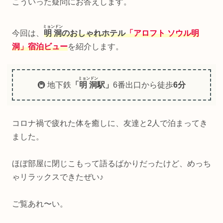
こういった疑問にお答えします。
ミョンドン
今回は、
明洞
のおしゃれホテル
「アロフト ソウル明
洞」宿泊ビュー
を紹介します。
ミョンドン
🚇 地下鉄
「
明洞
駅」
6番出口から徒歩
6分
コロナ禍で疲れた体を癒しに、友達と2人で泊まってき
ました。
ほぼ部屋に閉じこもって語るばかりだったけど、めっち
ゃリラックスできたぜい♪
ご覧あれ〜い。