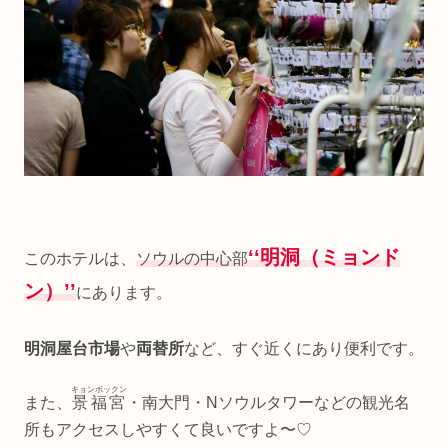
‘‘明洞（ミョンド
このホテルは、
ソウルの中心部
ン）’’
にあります。
明洞屋台市場
や
両替所
など、すぐ近くにあり便利です。
キョンボックン
また、
景福宮
・南大門・Nソウルタワーなどの観光名
所もアクセスしやすくて良いですよ〜♡