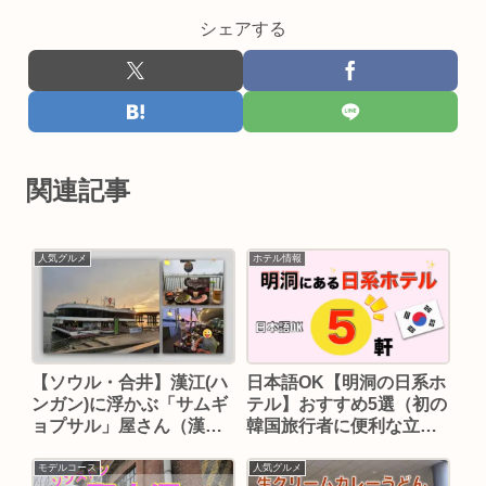
シェアする
関連記事
人気グルメ
ホテル情報
日本語OK【明洞の日系ホ
【ソウル・合井】漢江(ハ
テル】おすすめ5選（初の
ンガン)に浮かぶ「サムギ
韓国旅行者に便利な立
ョプサル」屋さん（漢江
地）
ランド蚕頭峰船着場）
モデルコース
人気グルメ