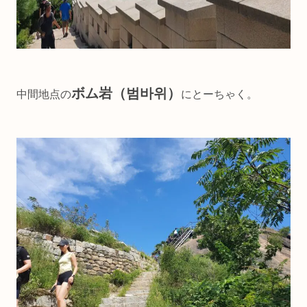
ボム岩（범바위）
中間地点の
にとーちゃく。