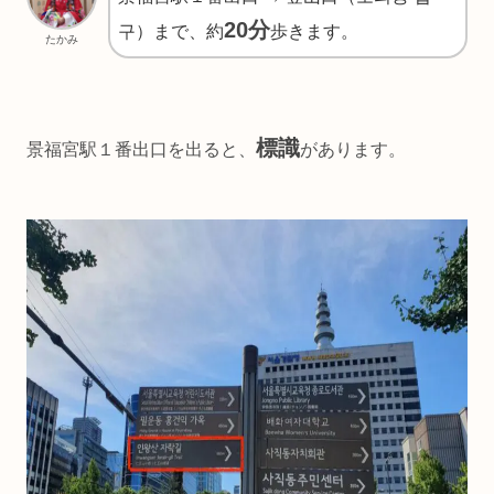
20分
구）まで、約
歩きます。
たかみ
標識
景福宮駅１番出口を出ると、
があります。