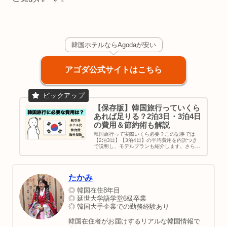
韓国ホテルならAgodaが安い
アゴダ公式サイトはこちら
【保存版】韓国旅行っていくら
あれば足りる？2泊3日・3泊4日
の費用＆節約術も解説
韓国旅行って実際いくら必要？この記事では
【2泊3日】【3泊4日】の平均費用を内訳つき
で説明し、モデルプランも紹介します。さらに
航空券やホテル代の節約術、T-moneyやeSIMの
活用法まで、初めての人でも安心できるお得な
韓国旅行のコツをまとめました。
たかみ
◎ 韓国在住8年目
◎ 延世大学語学堂6級卒業
◎ 韓国大手企業での勤務経験あり
韓国在住者がお届けするリアルな韓国情報で