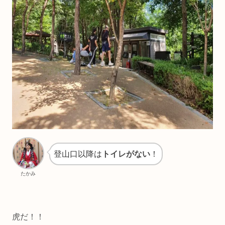
登山口以降は
トイレがない
！
たかみ
虎だ！！