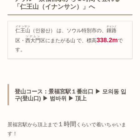
「仁王山（イナンサン）」へ
イナンサン
チョンノ
仁王山
（인왕산） は、ソウル特別市の、
鍾路
ソデムン
338.2m
区・
西大門
区にまたがる山 で、標高
で
す。
登山コース：景福宮駅１番出口 ▶︎ 모의동 입
구(登山口) ▶︎ 범바위 ▶︎ 頂上
１時間
景福宮駅から頂上まで
くらいで着いちゃいま
す！