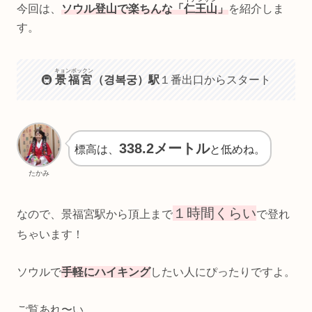
今回は、
ソウル登山で楽ちんな「
仁王山
」
を紹介しま
す。
キョンボックン
🚇
景福宮
（경복궁）駅
１番出口からスタート
338.2メートル
標高は、
と低めね。
たかみ
１時間くらい
なので、景福宮駅から頂上まで
で登れ
ちゃいます！
ソウルで
手軽にハイキング
したい人にぴったりですよ。
ご覧あれ〜い。