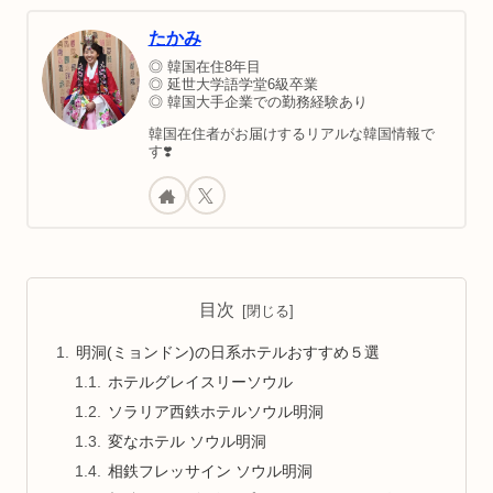
ど定番観光スポットにもアクセスしやすいで
す。
たかみ
◎ 韓国在住8年目
◎ 延世大学語学堂6級卒業
◎ 韓国大手企業での勤務経験あり
韓国在住者がお届けするリアルな韓国情報で
す❣️
目次
明洞(ミョンドン)の日系ホテルおすすめ５選
ホテルグレイスリーソウル
ソラリア西鉄ホテルソウル明洞
変なホテル ソウル明洞
相鉄フレッサイン ソウル明洞