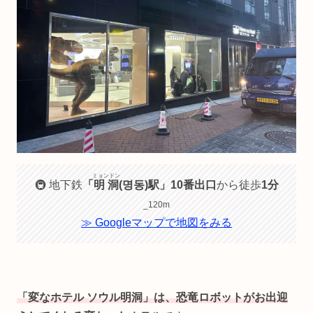
ミョンドン
🚇 地下鉄
「
明洞
(명동)駅」10番出口
から徒歩
1分
_120m
≫ Googleマップで地図をみる
「変なホテル ソウル明洞」
は、恐竜ロボットがお出迎