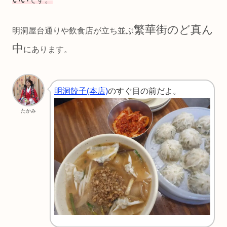
繁華街のど真ん
明洞屋台通りや飲食店が立ち並ぶ
中
にあります。
明洞餃子(本店)
のすぐ目の前だよ。
たかみ