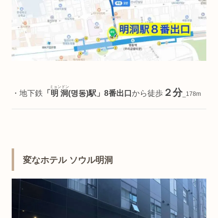
ミョンドン
２分
・地下鉄
「
明洞
(명동)駅」8番出口
から徒歩
_178m
変なホテル ソウル明洞