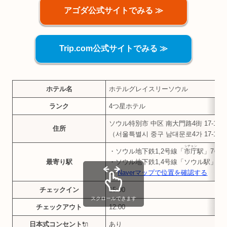
アゴダ公式サイトでみる ≫
Trip.com公式サイトでみる ≫
ホテル名
ホテルグレイスリーソウル
ランク
4つ星ホテル
ソウル特別市 中区 南大門路4街 17-19, 
住所
（서울특별시 중구 남대문로4가 17-19, 
シチョン
・ソウル地下鉄1,2号線「
市庁
駅」7番
最寄り駅
・ソウル地下鉄1,4号線「ソウル駅」4
≫
Naverマップで位置を確認する
チェックイン
15:00
スクロールできます
チェックアウト
12:00
日本式コンセント
🔌
あり