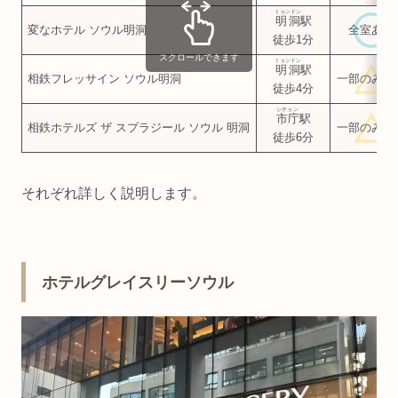
ミョンドン
明洞
駅
変なホテル ソウル明洞
全室あり
徒歩1分
スクロールできます
ミョンドン
明洞
駅
相鉄フレッサイン ソウル明洞
一部のみあ
徒歩4分
シチョン
市庁
駅
相鉄ホテルズ ザ スプラジール ソウル 明洞
一部のみあ
徒歩6分
それぞれ詳しく説明します。
ホテルグレイスリーソウル