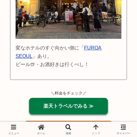
変なホテルのすぐ向かい側に「
FUROA
SEOUL
」あり。
ビール🍺・お酒好きは行くべし！
＼料金をチェック／
楽天トラベルでみる ≫
アゴダ公式サイトでみる ≫
メニュー
ホーム
検索
トップ
サイドバー