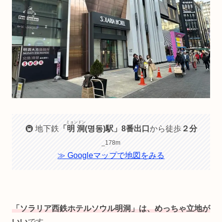
ミョンドン
🚇 地下鉄
「
明洞
(명동)駅」8番出口
から徒歩
２分
_178m
≫ Googleマップで地図をみる
「ソラリア西鉄ホテルソウル明洞」は、めっちゃ立地が
いい
です。