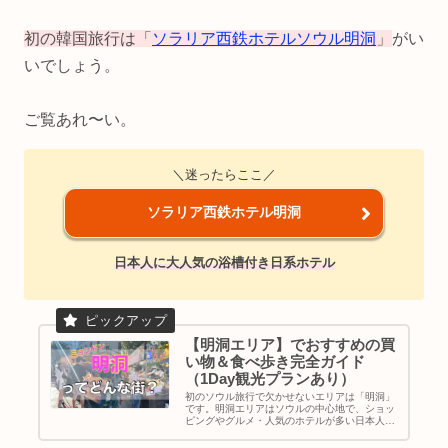
初の韓国旅行は「
ソラリア西鉄ホテルソウル明洞
」
がい
いでしょう。
ご覧あれ〜い。
＼迷ったらここ／
ソラリア西鉄ホテル明洞
日本人に大人気の浴槽付き日系ホテル
【明洞エリア】でおすすめの買
い物＆食べ歩き完全ガイド
（1Day観光プランあり）
初のソウル旅行で欠かせないエリアは「明洞」
です。明洞エリアはソウルの中心地で、ショッ
ピングやグルメ・人気のホテルが多い日本人に
人気のスポットですね。韓国旅行のお土産も全
部揃います。あと、Nソウルタワーや景福宮な