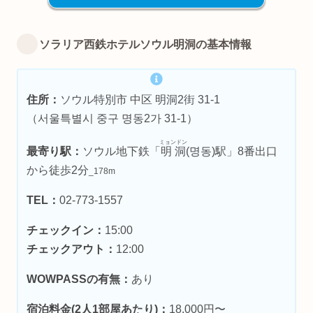
ソラリア西鉄ホテルソウル明洞の基本情報
住所：
ソウル特別市 中区 明洞2街 31-1
（서울특별시 중구 명동2가 31-1）
ミョンドン
最寄り駅：
ソウル地下鉄「
明洞
(명동)駅」8番出口
から徒歩2分
_178m
TEL：
02-773-1557
チェックイン：
15:00
チェックアウト：
12:00
WOWPASSの有無：
あり
宿泊料金(2人1部屋あたり)：
18,000円〜