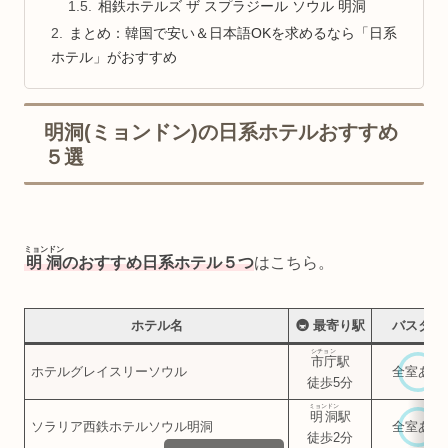
相鉄ホテルズ ザ スプラジール ソウル 明洞
まとめ：韓国で安い＆日本語OKを求めるなら「日系
ホテル」がおすすめ
明洞(ミョンドン)の日系ホテルおすすめ
５選
ミョンドン
明洞
のおすすめ日系ホテル５つ
はこちら。
ホテル名
🚇 最寄り駅
バスタブ
シチョン
市庁
駅
ホテルグレイスリーソウル
全室あり
徒歩5分
ミョンドン
明洞
駅
ソラリア西鉄ホテルソウル明洞
全室あり
徒歩2分