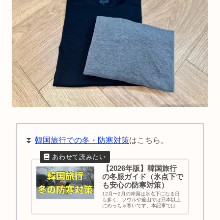
⏬
韓国旅行での冬・防寒対策
はこちら。
【2026年版】韓国旅行
の冬服ガイド（氷点下で
も安心の防寒対策）
12月〜2月の韓国は氷点下になる日
も多く、ソウルや釜山では日本以上
にめっちゃ寒いです。本記事では平
均気温の表や必須の防寒グッズ、外
出中に役立つ持ち物を詳しく紹介し