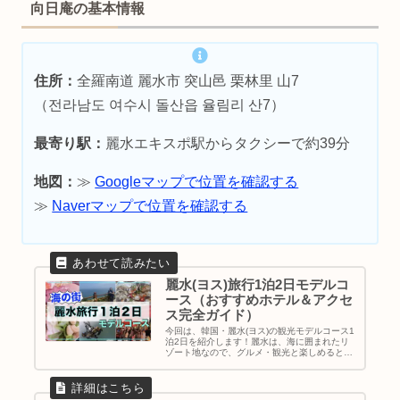
向日庵の基本情報
住所：
全羅南道 麗水市 突山邑 栗林里 山7
（전라남도 여수시 돌산읍 율림리 산7）
最寄り駅：
麗水エキスポ駅からタクシーで約39分
地図：
≫
Googleマップで位置を確認する
≫
Naverマップで位置を確認する
麗水(ヨス)旅行1泊2日モデルコ
ース（おすすめホテル＆アクセ
ス完全ガイド）
今回は、韓国・麗水(ヨス)の観光モデルコース1
泊2日を紹介します！麗水は、海に囲まれたリ
ゾート地なので、グルメ・観光と楽しめるとこ
ろ盛りだくさんです♪屋台通りでは海鮮鍋が有
名です。絶対食べるべし。｜韓国地方旅行｜麗
水旅行｜ヨス観光スポット｜