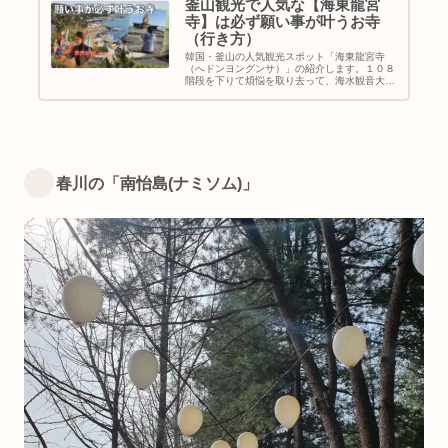
考にどうぞ！
釜山観光で人気な【海東龍宮
寺】は必ず願い事が叶うお寺
（行き方）
韓国・釜山の人気観光スポット「海東龍宮寺
（へドンヨングンサ）」の紹介します。１０８
階段を下りて煩悩を取り去って、海水観音大仏
像の元で願い事をしましょう♡｜韓国旅行｜釜
山観光地｜地図＆行き方
春川の「南怡島(ナミソム)」