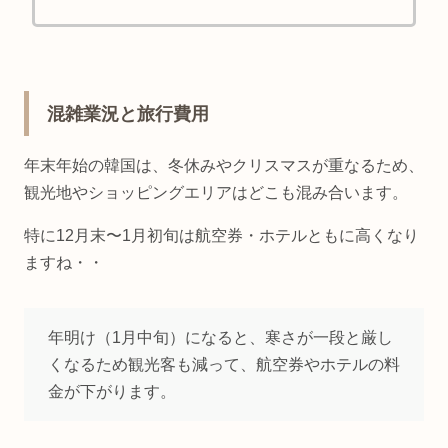
ます。さらに「一番寒い月は？」
「雪は降る？」「ソウルと札幌どっ
ちが寒い？」など冬の韓国旅行で気
になる疑問も答えてます。
混雑業況と旅行費用
年末年始の韓国は、冬休みやクリスマスが重なるため、
観光地やショッピングエリアはどこも混み合います。
特に12月末〜1月初旬は航空券・ホテルともに高くなり
ますね・・
年明け（1月中旬）になると、寒さが一段と厳し
くなるため観光客も減って、航空券やホテルの料
金が下がります。