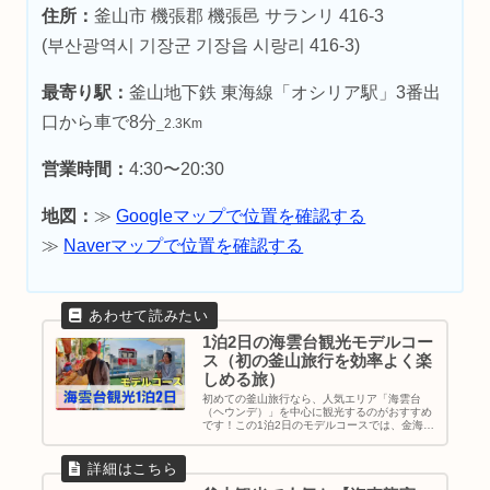
住所：
釜山市 機張郡 機張邑 サランリ 416-3
(부산광역시 기장군 기장읍 시랑리 416-3)
最寄り駅：
釜山地下鉄 東海線「オシリア駅」3番出
口から車で8分
_2.3Km
営業時間：
4:30〜20:30
地図：
≫
Googleマップで位置を確認する
≫
Naverマップで位置を確認する
1泊2日の海雲台観光モデルコー
ス（初の釜山旅行を効率よく楽
しめる旅）
初めての釜山旅行なら、人気エリア「海雲台
（ヘウンデ）」を中心に観光するのがおすすめ
です！この1泊2日のモデルコースでは、金海空
港からのアクセス、海雲台伝統市場やブルーラ
インパーク、絶景カフェ、夜のビーチ散歩ま
で、王道スポットを効率よく回れるプランを紹
介します。女子旅にもぴったりな釜山観光の参