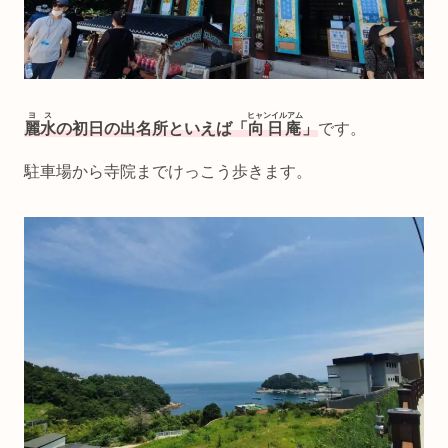
ヨス
ヒャンイルアム
麗水
の初日の出名所といえば「
向日庵
」
です。
駐車場から寺院までけっこう歩きます。