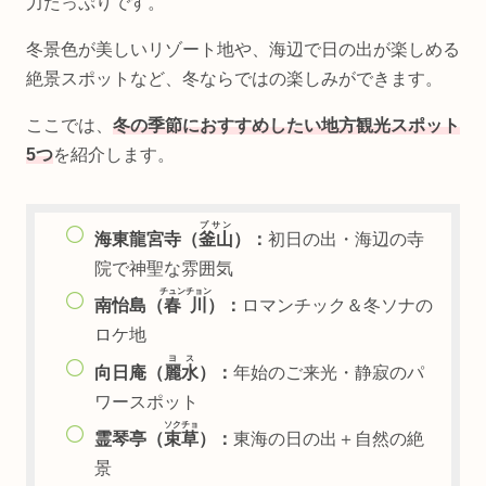
力たっぷりです。
冬景色が美しいリゾート地や、海辺で日の出が楽しめる
絶景スポットなど、冬ならではの楽しみができます。
ここでは、
冬の季節におすすめしたい地方観光スポット
5つ
を紹介します。
プサン
海東龍宮寺（
釜山
）：
初日の出・海辺の寺
院で神聖な雰囲気
チュンチョン
南怡島（
春川
）：
ロマンチック＆冬ソナの
ロケ地
ヨス
向日庵（
麗水
）：
年始のご来光・静寂のパ
ワースポット
ソクチョ
霊琴亭（
束草
）：
東海の日の出＋自然の絶
景