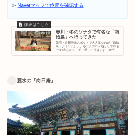
≫
Naverマップで位置を確認する
春川・冬のソナタで有名な「南
怡島」へ行ってきた
韓国・春川観光スポットで大人気なのが「南怡
島（ナミソム）」。冬ソナのロケ地として有名
です♪島なので、船に乗って行きます。南怡島
内には、レストランやカフェ・宿泊施設もあり
ますよ。自転車をレンタルしてゆ〜くり回って
みるのもいいですよ。ソウルから1時間くらい
で行けちゃうおすすめスポットです。｜韓国旅
行｜春川観光スポット｜地図＆行き方
麗水の「向日庵」