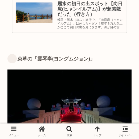
麗水の初日の出スポット【向日
庵(ヒャンイルアム)】が超素敵
だった（行き方）
韓国・麗水（ヨス）旅行で、「向日庵（ヒャン
イルアム）」は外しちゃダメ！毎年３万人以上
がここで初日の出を見にきます。海が目の前に
広がっているので絶景ですよ♡｜韓国地方旅行
｜ヨス観光スポット｜地図＆行き方
束草の「霊琴亭(ヨングムジョン)」
メニュー
ホーム
検索
トップ
サイドバー