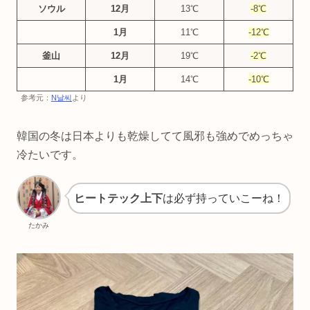
ソウル
12月
13℃
-8℃
1月
11℃
-12℃
釜山
12月
19℃
-2℃
1月
14℃
-10℃
参考元：
N날씨
より
韓国の冬は日本よりも乾燥してて風邪も強めでめっちゃ
冷たいです。
ヒートテック上下
は必ず持っていこーね！
たかみ