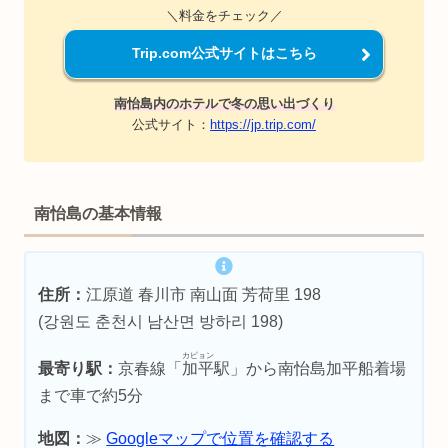
＼料金をチェック／
Trip.com公式サイトはこちら
南怡島内のホテルで冬の思い出づくり
公式サイト：
https://jp.trip.com/
南怡島の基本情報
住所：
江原道 春川市 南山面 芳荷里 198
(강원도 춘천시 남산면 방하리 198)
カピョン
最寄り駅：
京春線「
加平
駅」から南怡島加平船着場
まで車で約5分
地図：
≫
Googleマップで位置を確認する