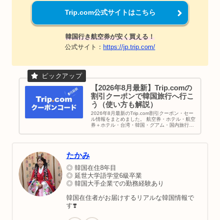
Trip.com公式サイトはこちら
韓国行き航空券が安く買える！
公式サイト：
https://jp.trip.com/
【2026年8月最新】Trip.comの
割引クーポンで韓国旅行へ行こ
う（使い方も解説）
2026年8月最新のTrip.com割引クーポン・セー
ル情報をまとめました。 航空券・ホテル・航空
券＋ホテル・台湾・韓国・グアム・国内旅行な
どのお得なキャンペーンを紹介しています。実
際にクーポンを使ったレビューや使い方も写真
付きで解説。Trip.comで少しでも安く予約した
い人は、予約前にぜひチェックしてください。
たかみ
◎ 韓国在住8年目
◎ 延世大学語学堂6級卒業
◎ 韓国大手企業での勤務経験あり
韓国在住者がお届けするリアルな韓国情報で
す❣️