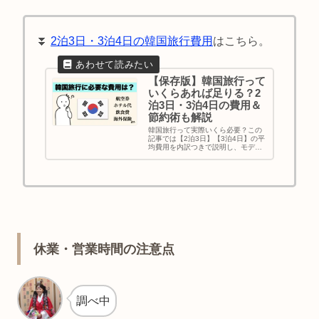
⏬
2泊3日・3泊4日の韓国旅行費用
はこちら。
【保存版】韓国旅行って
いくらあれば足りる？2
泊3日・3泊4日の費用＆
節約術も解説
韓国旅行って実際いくら必要？この
記事では【2泊3日】【3泊4日】の平
均費用を内訳つきで説明し、モデル
プランも紹介します。さらに航空券
やホテル代の節約術、T-moneyや
eSIMの活用法まで、初めての人でも
安心できるお得な韓国旅行のコツを
まとめました。
休業・営業時間の注意点
調べ中