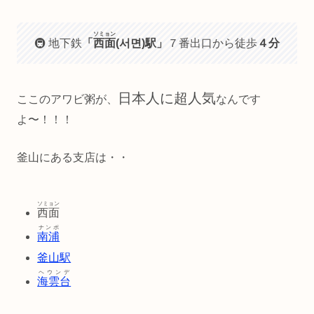
ソミョン
🚇 地下鉄
「
西面
(서면)駅」
７番出口から徒歩
４分
日本人に超人気
ここのアワビ粥が、
なんです
よ〜！！！
釜山にある支店は・・
ソミョン
西面
ナンポ
南浦
釜山駅
ヘウンデ
海雲台