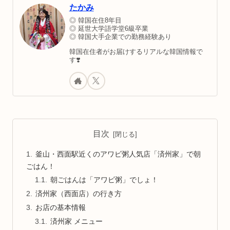
セス方法
たかみ
◎ 韓国在住8年目
◎ 延世大学語学堂6級卒業
◎ 韓国大手企業での勤務経験あり
韓国在住者がお届けするリアルな韓国情報で
す❣️
目次
釜山・西面駅近くのアワビ粥人気店「済州家」で朝
ごはん！
朝ごはんは「アワビ粥」でしょ！
済州家（西面店）の行き方
お店の基本情報
済州家 メニュー