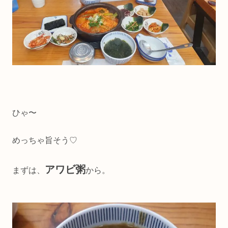
ひゃ〜
めっちゃ旨そう♡
アワビ粥
まずは、
から。