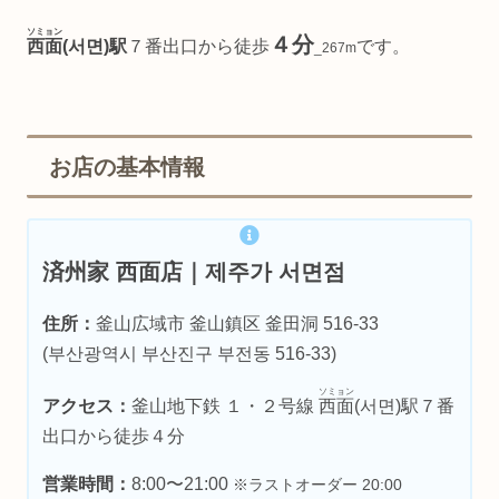
ソミョン
４分
西面
(서면)駅
７番出口から徒歩
です。
_267m
お店の基本情報
済州家 西面店｜제주가 서면점
住所：
釜山広域市 釜山鎮区 釜田洞 516-33
(부산광역시 부산진구 부전동 516-33)
ソミョン
アクセス：
釜山地下鉄 １・２号線
西面
(서면)駅７番
出口から徒歩４分
営業時間：
8:00〜21:00
※ラストオーダー 20:00