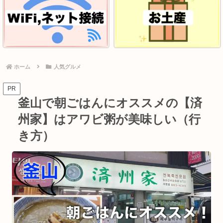
ホーム
人気グルメ
PR
釜山で朝ごはんにオススメの【済
州家】はアワビ粥が美味しい（行
き方）