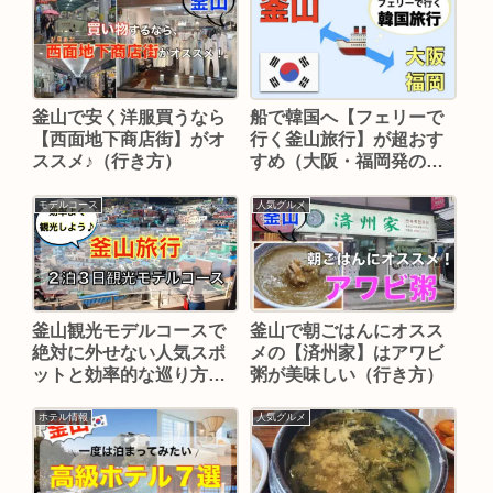
船で韓国へ【フェリーで
釜山で安く洋服買うなら
行く釜山旅行】が超おす
【西面地下商店街】がオ
すめ（大阪・福岡発の料
ススメ♪（行き方）
金・時間は？）
モデルコース
人気グルメ
釜山観光モデルコースで
釜山で朝ごはんにオスス
絶対に外せない人気スポ
メの【済州家】はアワビ
ットと効率的な巡り方を
粥が美味しい（行き方）
徹底解説
ホテル情報
人気グルメ