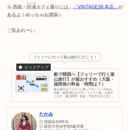
チョンポ
※ 西面・
田浦
カフェ通りには、
「VINTAGE38 本店」
が
あるよ！めっちゃお洒落✨
ご覧あれ〜い。
フェリーにのって釜山旅行に行こう！
船で韓国へ【フェリーで行く釜
山旅行】が超おすすめ（大阪・
福岡発の料金・時間は？）
釜山旅行はフェリーに乗って行こう！今回は、
大阪・福岡⇄釜山までの「フェリー旅」を紹介
します。運行時間・料金・予約方法など詳しく
書いてます。韓国旅行だけでも楽しいのに、船
の旅まで経験できる！最高な思い出づくりをし
ちゃいましょう♪｜韓国旅行｜釜山観光｜アク
セス方法
たかみ
◎ 韓国在住8年目
◎ 延世大学語学堂6級卒業