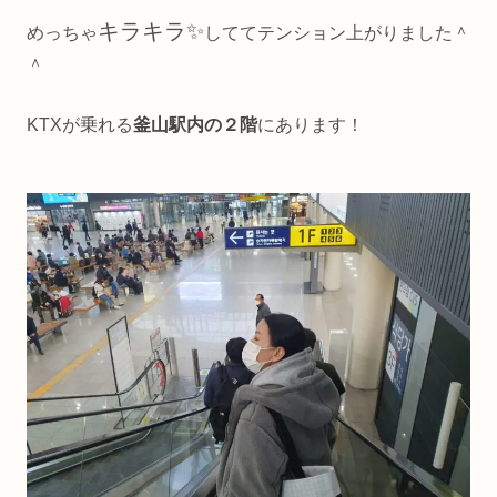
キラキラ✨
めっちゃ
しててテンション上がりました＾
＾
KTXが乗れる
釜山駅内の２階
にあります！