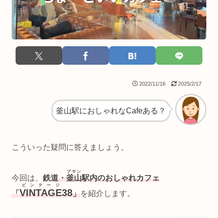
2022/11/16
2025/2/17
釜山駅におしゃれなCafeある？
こういった疑問に答えましょう。
プサン
今回は、
鉄道・
釜山
駅内のおしゃれカフェ
ビンテージ
VINTAGE
38
「
」
を紹介します。