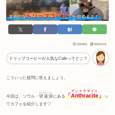
2023/6/1
2025/2/19
ドリップコーヒーが人気なCafeってどこ？
こういった疑問に答えましょう。
アンスラサイト
マンウォンドン
「
Anthracite
」
今回は、ソウル・
望遠洞
にある
っ
てカフェを紹介します♡