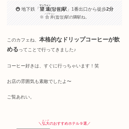
マンウォン
🚇 地下鉄「
望遠
(망원)駅
」1番出口から徒歩
2分
ハプチョン
※
合井
(합정)駅の隣駅ね。
本格的なドリップコーヒーが飲
このカフェね、
める
ってことで行ってきました♪
コーヒー好きは、すぐに行っちゃいます！笑
お店の雰囲気も素敵でしたよ〜
ご覧あれい。
ホンデ
＼
弘大
のおすすめホテル９選／