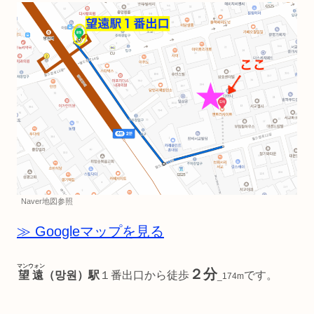
Naver地図参照
≫ Googleマップを見る
マンウォン
２分
望遠
（망원）駅
１番出口から徒歩
です。
_174m