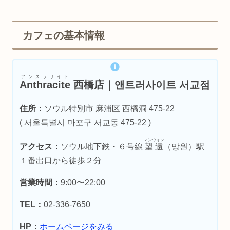
カフェの基本情報
アンスラサイト
Anthracite
西橋店｜앤트러사이트 서교점
住所：
ソウル特別市 麻浦区 西橋洞 475-22
( 서울특별시 마포구 서교동 475-22 )
マンウォン
アクセス：
ソウル地下鉄・６号線
望遠
（망원）駅
１番出口から徒歩２分
営業時間：
9:00〜22:00
TEL：
02-336-7650
HP：
ホームページをみる