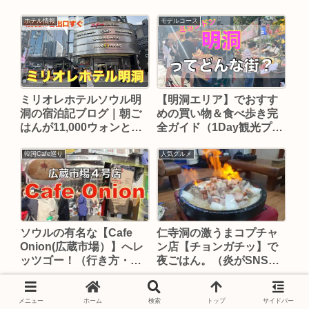
ホテル情報
モデルコース
ミリオレホテルソウル明
【明洞エリア】でおすす
洞の宿泊記ブログ｜朝ご
めの買い物＆食べ歩き完
はんが11,000ウォンと安
全ガイド（1Day観光プラ
い
ンあり）
韓国Cafe巡り
人気グルメ
ソウルの有名な【Cafe
仁寺洞の激うまコプチャ
Onion(広蔵市場）】へレ
ン店【チョンガチッ】で
ッツゴー！（行き方・地
夜ごはん。（炎がSNS映
図）
え！）
人気グルメ
ホテル情報
メニュー
ホーム
検索
トップ
サイドバー