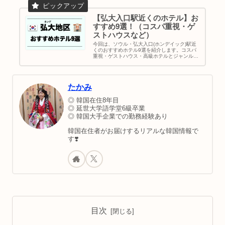
【弘大入口駅近くのホテル】お
すすめ9選！（コスパ重視・ゲ
ストハウスなど）
今回は、ソウル・弘大入口(ホンデイック)駅近
くのおすすめホテル9選を紹介します。コスパ
重視・ゲストハウス・高級ホテルとジャンル別
にピックアップ！弘大なのでホテル周辺にはシ
ョッピングや飲食店・コンビニも揃ってます
よ。日本人が安心して泊まれる人気ホテルばか
り。｜韓国旅行｜地図＆行き方
たかみ
◎ 韓国在住8年目
◎ 延世大学語学堂6級卒業
◎ 韓国大手企業での勤務経験あり
韓国在住者がお届けするリアルな韓国情報で
す❣️
目次